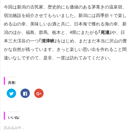
今回は新潟の古民家、歴史的にも価値のある茅葺きの温泉宿、
宿泊施設を紹介させてもらいました。新潟には四季折々で楽し
める山の幸、美味しいお酒と共に、日本海で獲れる海の幸、新
潟のほか、福島、群馬、栃木と、4県にまたがる
｢尾瀬｣
や、日
本三大渓谷の一つ
｢清津峡｣
をはじめ、まだまだ本当に沢山の豊
かな自然が残っています。きっと楽しい思い出を作れること間
違いなしですのて、是非、一度は訪れてみてください。
共有:
ク
Facebook
ク
リ
で
リ
ッ
共
ッ
ク
有
ク
し
す
し
て
る
て
Twitter
に
Google+
で
は
で
いいね:
共
ク
共
有
リ
有
(新
ッ
(新
読み込み中...
し
ク
し