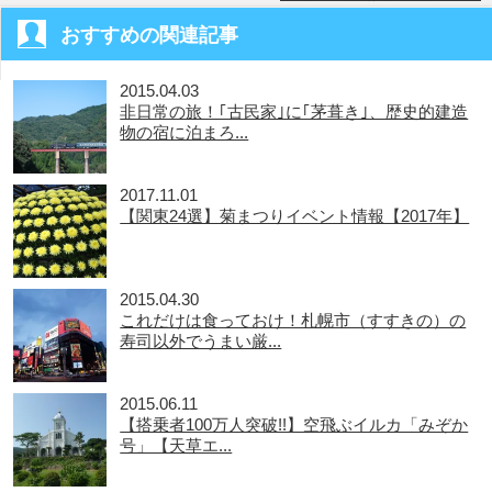
おすすめの関連記事
2015.04.03
非日常の旅！｢古民家｣に｢茅葺き｣、歴史的建造
物の宿に泊まろ...
2017.11.01
【関東24選】菊まつりイベント情報【2017年】
2015.04.30
これだけは食っておけ！札幌市（すすきの）の
寿司以外でうまい厳...
2015.06.11
【搭乗者100万人突破!!】空飛ぶイルカ「みぞか
号」【天草エ...