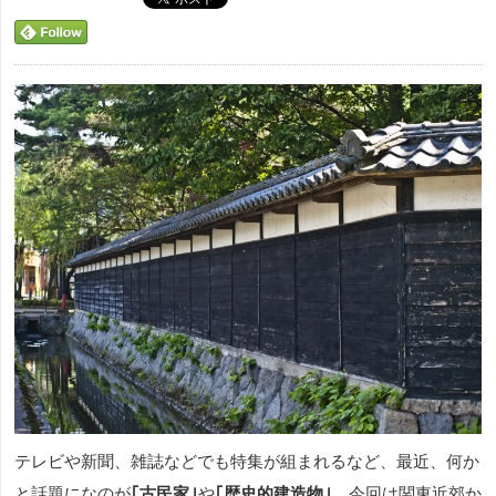
テレビや新聞、雑誌などでも特集が組まれるなど、最近、何か
と話題になのが
｢古民家｣
や
｢歴史的建造物｣
。今回は関東近郊か