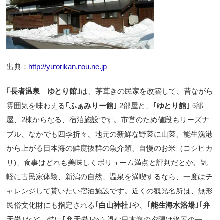
出典：
http://yutorikan.nou.ne.jp
｢長者温泉 ゆとり館｣
は、茅葺きの民家を改築して、昔ながら
雰囲気を味わえる
｢ふぁみりー館｣
2部屋と、
｢ゆとり館｣
6部
屋、2棟からなる、宿泊施設です。市営のため値段もリーズナ
ブル、なかでも四季折々、地元の新鮮な野菜に山菜、能生漁港
から上がる日本海の鮮度抜群の魚介類、自慢のお米（コシヒカ
リ)、食事はどれも美味しくボリューム満点と評判だとか。気
軽に古民家体験、新潟の自然、温泉を満喫するなら、一度はチ
ャレンジして貰いたい宿泊施設です。近くの観光名所は、無形
民俗文化財にも指定される
｢白山神社｣
や、
｢能生海水浴場｣｢弁
天岩｣
など、特に
｢弁天岩｣
から望む日本海の夕陽は絶景の一