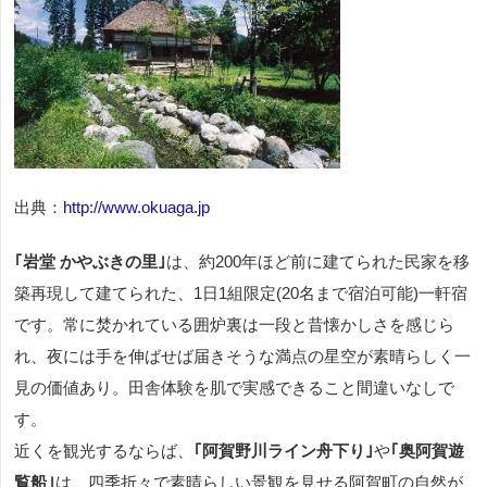
出典：
http://www.okuaga.jp
｢岩堂 かやぶきの里｣
は、約200年ほど前に建てられた民家を移
築再現して建てられた、1日1組限定(20名まで宿泊可能)一軒宿
です。常に焚かれている囲炉裏は一段と昔懐かしさを感じら
れ、夜には手を伸ばせば届きそうな満点の星空が素晴らしく一
見の価値あり。田舎体験を肌で実感できること間違いなしで
す。
近くを観光するならば、
｢阿賀野川ライン舟下り｣
や
｢奥阿賀遊
覧船｣
は、四季折々で素晴らしい景観を見せる阿賀町の自然が