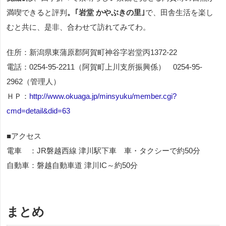
満喫できると評判
。｢岩堂 かやぶきの里｣
で、田舎生活を楽し
むと共に、是非、合わせて訪れてみてわ。
住所：新潟県東蒲原郡阿賀町神谷字岩堂丙1372-22
電話：0254-95-2211（阿賀町上川支所振興係） 0254-95-
2962（管理人）
ＨＰ：
http://www.okuaga.jp/minsyuku/member.cgi?
cmd=detail&did=63
■アクセス
電車 ：JR磐越西線 津川駅下車 車・タクシーで約50分
自動車：磐越自動車道 津川IC～約50分
まとめ