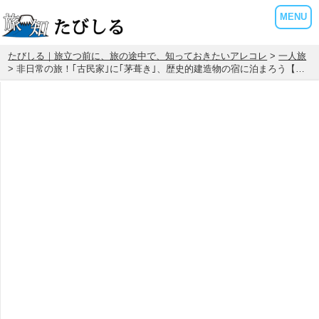
MENU
たびしる｜旅立つ前に、旅の途中で、知っておきたいアレコレ
>
一人旅
> 非日常の旅！｢古民家｣に｢茅葺き｣、歴史的建造物の宿に泊まろう【…