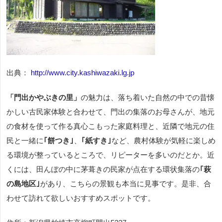
出典：
http://www.city.kashiwazaki.lg.jp
「門出かやぶきの里」
の魅力は、落ち着いた自然の中での昔懐
かしい古民家体験と合わせて、門出の集落のお母さんが、地元
の食材を使って作る真心こもった家庭料理と、近隣で地元の住
民と一緒に
｢餅つき｣
、
｢紙すき｣
など、農村体験が気軽に楽しめ
る環境が整っているところで、リピーターを多いのだとか。近
くには、田んぼの中に茅葺きの民家が点在する環状集落の
｢萩
の島地区｣
があり、こちらの景観も本当に見事です。是非、合
わせて訪れて欲しいおすすめスポットです。