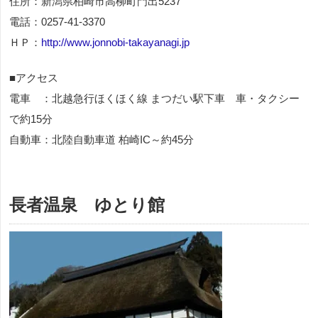
住所：新潟県柏崎市高柳町門出5237
電話：0257-41-3370
ＨＰ：
http://www.jonnobi-takayanagi.jp
■アクセス
電車 ：北越急行ほくほく線 まつだい駅下車 車・タクシー
で約15分
自動車：北陸自動車道 柏崎IC～約45分
長者温泉 ゆとり館