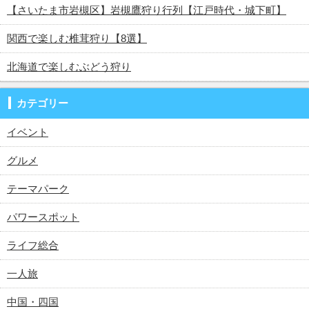
【さいたま市岩槻区】岩槻鷹狩り行列【江戸時代・城下町】
関西で楽しむ椎茸狩り【8選】
北海道で楽しむぶどう狩り
カテゴリー
イベント
グルメ
テーマパーク
パワースポット
ライフ総合
一人旅
中国・四国