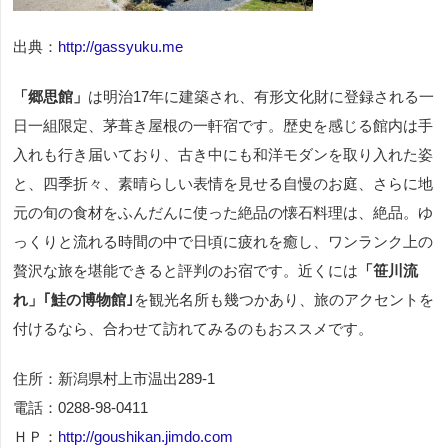
出典：
http://gassyuku.me
「郷思館」
は明治17年に建築され、有形文化財に登録される一
日一組限定、茅葺き屋根の一軒宿です。歴史を感じる館内は手
入れも行き届いており、古き中にも和洋モダンを取り入れた姿
と、四季折々、素晴らしい表情を見せる自慢のお庭、さらに地
元の旬の食材をふんだんに使った絶品の懐石料理は、絶品。ゆ
っくりと流れる時間の中で日頃に疲れを癒し、ワンランク上の
贅沢な旅を堪能できると評判のお宿です。近くには
「笹川流
れ」｢鮭の博物館｣
を観光名所も幾つかあり、旅のアクセントを
付けるなら、合わせて訪れてみるのもおススメです。
住所：新潟県村上市温出289-1
電話：0288-98-0411
ＨＰ：
http://goushikan.jimdo.com