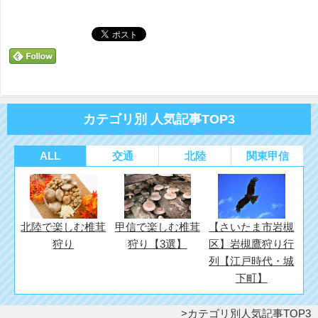
い
し
い
ウ
て
ウ
ィ
く
ィ
ン
だ
ン
ド
さ
ド
ウ
い
ウ
で
(新
で
開
し
開
き
い
き
ま
ウ
ま
す)
ィ
す)
ン
ド
カテゴリ別 人気記事TOP3
ウ
で
開
き
ま
ALL
交通
北陸
関東甲信
す)
北陸で楽しむ椎茸
甲信で楽しむ椎茸
【さいたま市岩槻
狩り
狩り【3選】
区】岩槻鷹狩り行
列【江戸時代・城
下町】
カテゴリ別人気記事TOP3