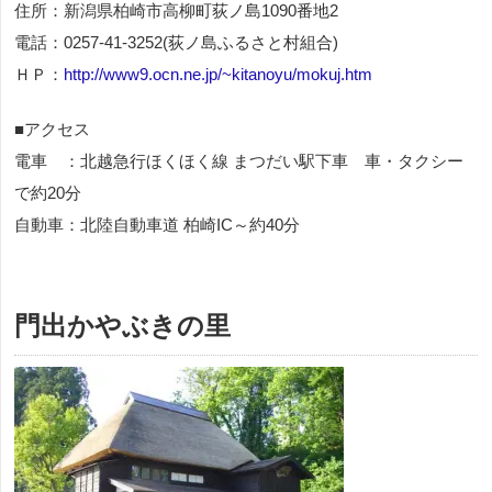
住所：新潟県柏崎市高柳町荻ノ島1090番地2
電話：0257-41-3252(荻ノ島ふるさと村組合)
ＨＰ：
http://www9.ocn.ne.jp/~kitanoyu/mokuj.htm
■アクセス
電車 ：北越急行ほくほく線 まつだい駅下車 車・タクシー
で約20分
自動車：北陸自動車道 柏崎IC～約40分
門出かやぶきの里