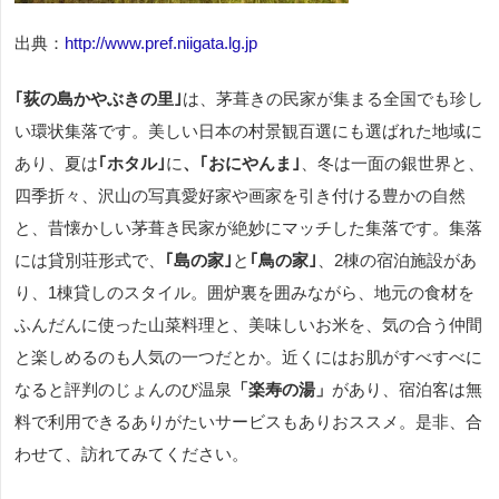
出典：
http://www.pref.niigata.lg.jp
｢荻の島かやぶきの里｣
は、茅葺きの民家が集まる全国でも珍し
い環状集落です。美しい日本の村景観百選にも選ばれた地域に
あり、夏は
｢ホタル｣
に
、｢おにやんま｣
、冬は一面の銀世界と、
四季折々、沢山の写真愛好家や画家を引き付ける豊かの自然
と、昔懐かしい茅葺き民家が絶妙にマッチした集落です。集落
には貸別荘形式で、
｢島の家｣
と
｢鳥の家｣
、2棟の宿泊施設があ
り、1棟貸しのスタイル。囲炉裏を囲みながら、地元の食材を
ふんだんに使った山菜料理と、美味しいお米を、気の合う仲間
と楽しめるのも人気の一つだとか。近くにはお肌がすべすべに
なると評判のじょんのび温泉
「楽寿の湯」
があり、宿泊客は無
料で利用できるありがたいサービスもありおススメ。是非、合
わせて、訪れてみてください。