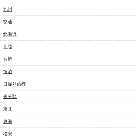
九州
交通
北海道
北陸
名所
宿泊
日帰り旅行
未分類
東北
東海
格安