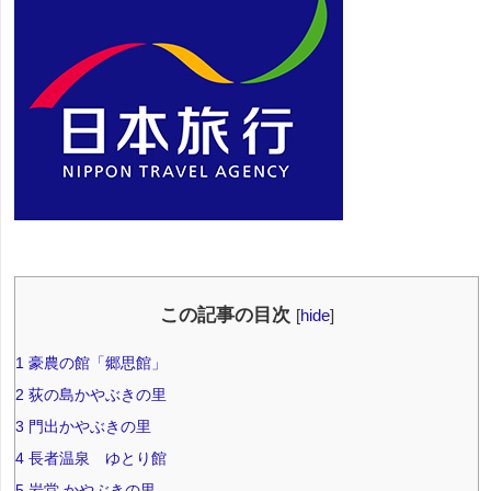
この記事の目次
[
hide
]
1
豪農の館「郷思館」
2
荻の島かやぶきの里
3
門出かやぶきの里
4
長者温泉 ゆとり館
5
岩堂 かやぶきの里