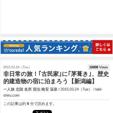
2015.03.24（Tue）
10008
Views
非日常の旅！｢古民家｣に｢茅葺き｣、歴史
的建造物の宿に泊まろう【新潟編】
一人旅
北陸
名所
宿泊
格安
温泉
/ 2015.03.24（Tue） / tabi-
shiru.com
この記事は約
6
分で読めます。