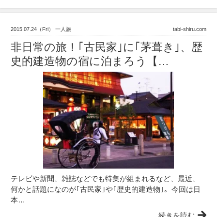
2015.07.24（Fri） 一人旅
tabi-shiru.com
非日常の旅！｢古民家｣に｢茅葺き｣、歴
史的建造物の宿に泊まろう【…
テレビや新聞、雑誌などでも特集が組まれるなど、最近、
何かと話題になのが｢古民家｣や｢歴史的建造物｣。今回は日
本…
続きを読む