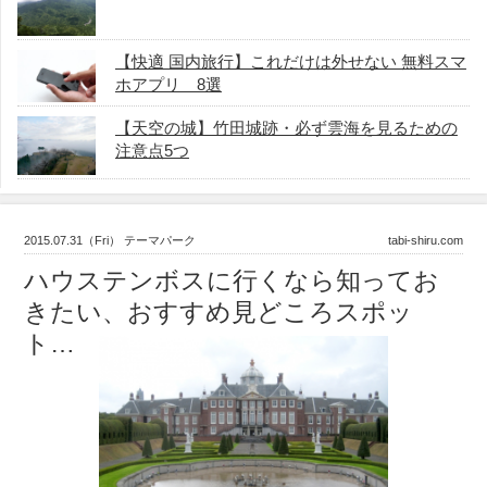
【快適 国内旅行】これだけは外せない 無料スマ
ホアプリ 8選
【天空の城】竹田城跡・必ず雲海を見るための
注意点5つ
2015.07.31（Fri） テーマパーク
tabi-shiru.com
ハウステンボスに行くなら知ってお
きたい、おすすめ見どころスポッ
ト…