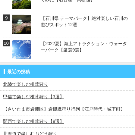
【石川県 テーマパーク】絶対楽しい石川の
遊びスポット12選
【2022夏】海上アトラクション・ウォータ
ーパーク【厳選9選】
最近の投稿
北陸で楽しむ椎茸狩り
甲信で楽しむ椎茸狩り【3選】
【さいたま市岩槻区】岩槻鷹狩り行列【江戸時代・城下町】
関西で楽しむ椎茸狩り【8選】
北海道で楽しむぶどう狩り