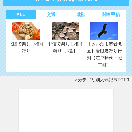
ALL
交通
北陸
関東甲信
北陸で楽しむ椎茸
甲信で楽しむ椎茸
【さいたま市岩槻
狩り
狩り【3選】
区】岩槻鷹狩り行
列【江戸時代・城
下町】
カテゴリ別人気記事TOP3