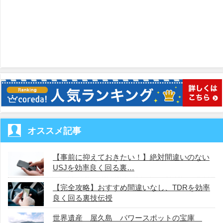
オススメ記事
【事前に抑えておきたい！】絶対間違いのない
USJを効率良く回る裏…
【完全攻略】おすすめ間違いなし、TDRを効率
良く回る裏技伝授
世界遺産 屋久島 パワースポットの宝庫