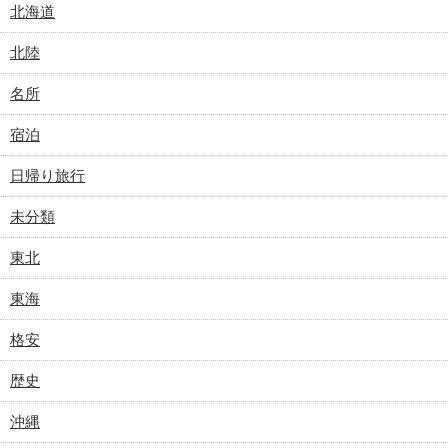
北海道
北陸
名所
宿泊
日帰り旅行
未分類
東北
東海
格安
歴史
沖縄