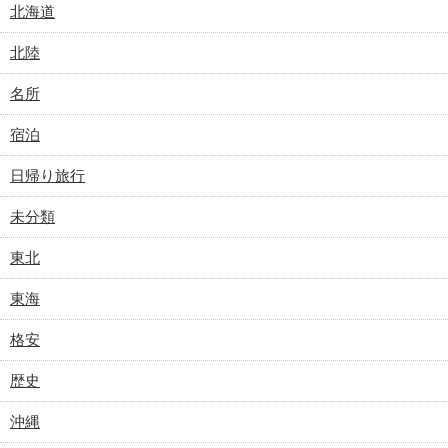
北海道
北陸
名所
宿泊
日帰り旅行
未分類
東北
東海
格安
歴史
沖縄