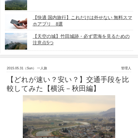
【快適 国内旅行】これだけは外せない 無料スマ
ホアプリ 8選
【天空の城】竹田城跡・必ず雲海を見るための
注意点5つ
2015.05.31（Sun） 一人旅
管理人
【どれが速い？安い？】交通手段を比
較してみた【横浜－秋田編】