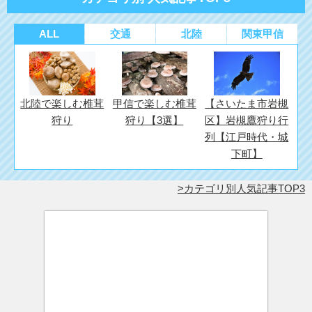
ALL
交通
北陸
関東甲信
北陸で楽しむ椎茸
甲信で楽しむ椎茸
【さいたま市岩槻
狩り
狩り【3選】
区】岩槻鷹狩り行
列【江戸時代・城
下町】
カテゴリ別人気記事TOP3