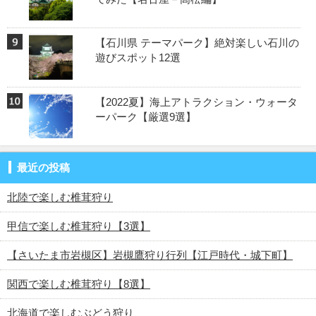
【石川県 テーマパーク】絶対楽しい石川の
遊びスポット12選
【2022夏】海上アトラクション・ウォータ
ーパーク【厳選9選】
最近の投稿
北陸で楽しむ椎茸狩り
甲信で楽しむ椎茸狩り【3選】
【さいたま市岩槻区】岩槻鷹狩り行列【江戸時代・城下町】
関西で楽しむ椎茸狩り【8選】
北海道で楽しむぶどう狩り