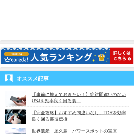
オススメ記事
【事前に抑えておきたい！】絶対間違いのない
USJを効率良く回る裏…
【完全攻略】おすすめ間違いなし、TDRを効率
良く回る裏技伝授
世界遺産 屋久島 パワースポットの宝庫