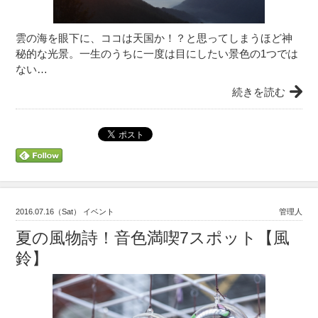
雲の海を眼下に、ココは天国か！？と思ってしまうほど神
秘的な光景。一生のうちに一度は目にしたい景色の1つでは
ない…
続きを読む
2016.07.16（Sat） イベント
管理人
夏の風物詩！音色満喫7スポット【風
鈴】