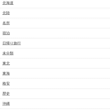
北海道
北陸
名所
宿泊
日帰り旅行
未分類
東北
東海
格安
歴史
沖縄