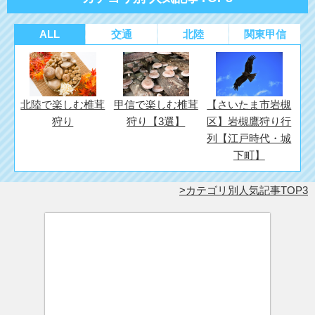
ALL
交通
北陸
関東甲信
北陸で楽しむ椎茸
甲信で楽しむ椎茸
【さいたま市岩槻
狩り
狩り【3選】
区】岩槻鷹狩り行
列【江戸時代・城
下町】
カテゴリ別人気記事TOP3