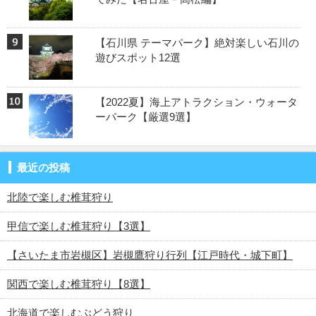
【石川県 テーマパーク】絶対楽しい石川の
遊びスポット12選
【2022夏】海上アトラクション・ウォータ
ーパーク【厳選9選】
最近の投稿
北陸で楽しむ椎茸狩り
甲信で楽しむ椎茸狩り【3選】
【さいたま市岩槻区】岩槻鷹狩り行列【江戸時代・城下町】
関西で楽しむ椎茸狩り【8選】
北海道で楽しむぶどう狩り