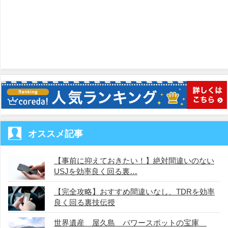
オススメ記事
【事前に抑えておきたい！】絶対間違いのない
USJを効率良く回る裏…
【完全攻略】おすすめ間違いなし、TDRを効率
良く回る裏技伝授
世界遺産 屋久島 パワースポットの宝庫