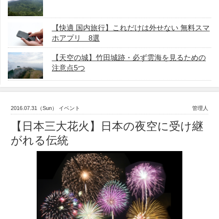
【快適 国内旅行】これだけは外せない 無料スマ
ホアプリ 8選
【天空の城】竹田城跡・必ず雲海を見るための
注意点5つ
2016.07.31（Sun） イベント
管理人
【日本三大花火】日本の夜空に受け継
がれる伝統