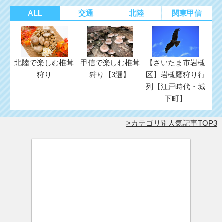
ALL
交通
北陸
関東甲信
北陸で楽しむ椎茸
甲信で楽しむ椎茸
【さいたま市岩槻
狩り
狩り【3選】
区】岩槻鷹狩り行
列【江戸時代・城
下町】
カテゴリ別人気記事TOP3