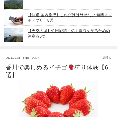
【快適 国内旅行】これだけは外せない 無料スマ
ホアプリ 8選
【天空の城】竹田城跡・必ず雲海を見るための
注意点5つ
2021.01.28（Thu） グルメ
管理人
香川で楽しめるイチゴ
狩り体験【6
選】