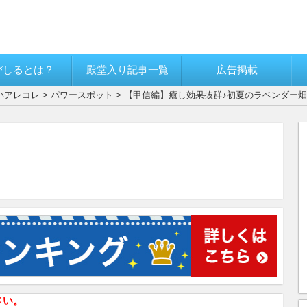
びしるとは？
殿堂入り記事一覧
広告掲載
いアレコレ
>
パワースポット
> 【甲信編】癒し効果抜群♪初夏のラベンダー畑
さい。