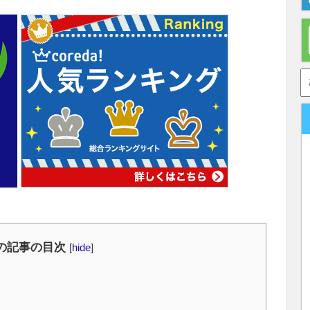
の記事の目次
[
hide
]