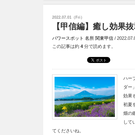
2022.07.01（Fri）
【甲信編】癒し効果抜
パワースポット
名所
関東甲信
/ 2022.07.
この記事は約
4
分で読めます。
ハー
ダー
効果
初夏
畑の
して
てくださいね。