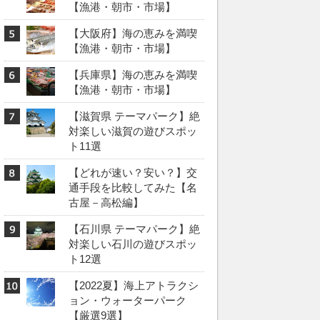
【漁港・朝市・市場】
【大阪府】海の恵みを満喫
【漁港・朝市・市場】
【兵庫県】海の恵みを満喫
【漁港・朝市・市場】
【滋賀県 テーマパーク】絶
対楽しい滋賀の遊びスポッ
ト11選
【どれが速い？安い？】交
通手段を比較してみた【名
古屋－高松編】
【石川県 テーマパーク】絶
対楽しい石川の遊びスポッ
ト12選
【2022夏】海上アトラクシ
ョン・ウォーターパーク
【厳選9選】