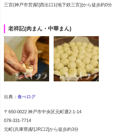
三宮(神戸市営)駅[西出口1(地下鉄三宮)]から徒歩約0分
老祥記(肉まん・中華まん)
出典：
食べログ
〒650-0022 神戸市中央区元町通2-1-14
078-331-7714
元町(兵庫県)駅[JR口2]から徒歩約3分