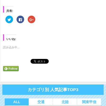
共有:
ク
Facebook
ク
リ
で
リ
ッ
共
ッ
ク
有
ク
し
す
し
て
る
て
Twitter
に
Google+
で
は
で
いいね:
共
ク
共
有
リ
有
(新
ッ
(新
読み込み中...
し
ク
し
い
し
い
ウ
て
ウ
ィ
く
ィ
ン
だ
ン
ド
さ
ド
ウ
い
ウ
で
(新
で
開
し
開
き
い
き
ま
ウ
ま
す)
ィ
す)
ン
ド
カテゴリ別 人気記事TOP3
ウ
で
開
き
ま
ALL
交通
北陸
関東甲信
す)