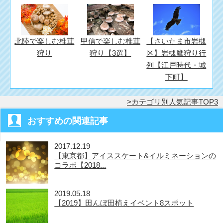
北陸で楽しむ椎茸
甲信で楽しむ椎茸
【さいたま市岩槻
狩り
狩り【3選】
区】岩槻鷹狩り行
列【江戸時代・城
下町】
カテゴリ別人気記事TOP3
おすすめの関連記事
2017.12.19
【東京都】アイススケート&イルミネーションの
コラボ【2018...
2019.05.18
【2019】田んぼ田植えイベント8スポット