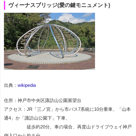
ヴィーナスブリッジ(愛の鍵モニュメント)
出典：
wikipedia
住所：神戸市中央区諏訪山公園展望台
アクセス：JR「三ノ宮」から市バス7系統に10分乗車、「山本
通4」か「諏訪山公園下」下車、
徒歩約20分。車の場合、再度山ドライブウェイ神戸
側入口から約５分