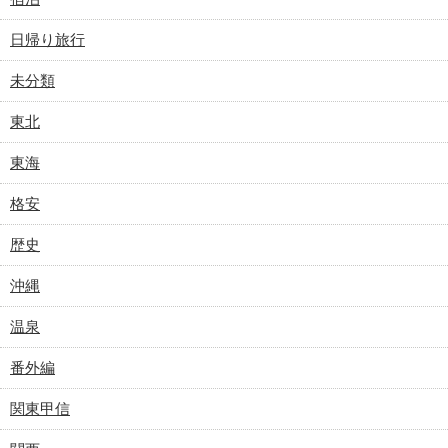
日帰り旅行
未分類
東北
東海
格安
歴史
沖縄
温泉
番外編
関東甲信