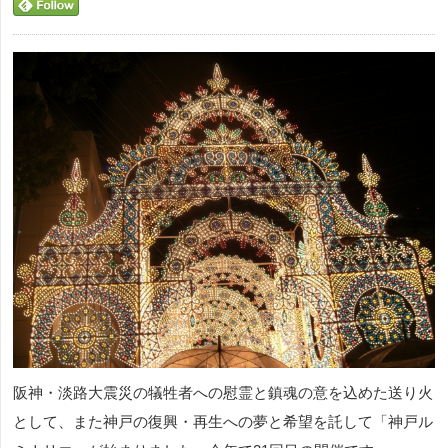
阪神・淡路大震災の犠牲者への慰霊と鎮魂の意を込めた送り火
として、また神戸の復興・再生への夢と希望を託して「神戸ル