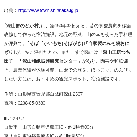
出典：
http://www.town.shirataka.lg.jp
｢深山郷のどか村｣
は、築150年を超える、昔の養蚕農家を移築
改修して作った宿泊施設。地元の野菜、山の幸を使った手料理
が評判で
、｢そば｣｢かいもち(そばがき)｣｢自家製のみそ焼おに
ぎり｣
が、特に評判だとか。また、すぐ隣には
「深山工房つち
団子」「深山和紙振興研究センター」
があり、陶芸や和紙漉
き、農業体験が体験可能。山形での旅を、ほっこり、のんびり
したい方には、おすすめの観光スポット、宿泊施設です。
住所：山形県西置賜郡白鷹町深山2537
電話：0238-85-0380
■アクセス
自動車：山形自動車道蔵王IC～約1時間00分
東北自動車道福島飯坂IC～約1時間50分