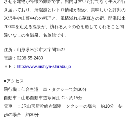
させる建物が特徴の旅館です。館内は古いだけでなく手入れ行
き届いており、清潔感とレトロ情緒が絶妙。美味しいと評判の
米沢牛や山菜中心の料理と、風情溢れる茅葺きの宿、開湯以来
700年を迎える温泉が、訪れる人々の心を癒してくれること間
違いなしの名温泉、名旅館です。
住所：山形県米沢市大字関1527
電話：0238-55-2480
ＨＰ：
http://www.nishiya-shirabu.jp
■アクセス
飛行機：仙台空港 車・タクシーで約30分
自動車：山形自動車道寒河江IC～約15分
電車 ：JR山形新幹線赤湯駅 タクシーの場合 約10分 徒
歩の場合 約30分