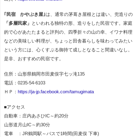
｢民宿 かやぶき屋｣
は、通常の茅葺き屋根とは違い、兜造りの
「多層民家」
といわれる独特の形、造りをした民宿です。家庭
的で心があたたまると評判の、四季折々の山の幸、イワナ料理
などの美味しい料理が、ちょっと田舎暮らしを味わってみたい
という方には、心くすぶる御持て成しとなること間違いなし。
是非、おすすめの民宿です。
住所：山形県鶴岡市田麦俣字七ッ滝135
電話：0235-54-6103
ＨＰ：
https://ja-jp.facebook.com/tamugimata
■アクセス
自動車：庄内あさひIC～約20分
山形道月山IC～約30分
電車 ：JR鶴岡駅～バスで1時間(田麦俣 下車)