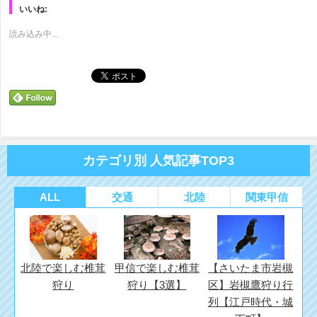
で
は
で
いいね:
共
ク
共
有
リ
有
(新
ッ
(新
読み込み中...
し
ク
し
い
し
い
ウ
て
ウ
ィ
く
ィ
ン
だ
ン
ド
さ
ド
ウ
い
ウ
で
(新
で
開
し
開
き
い
き
ま
ウ
ま
す)
ィ
す)
ン
ド
カテゴリ別 人気記事TOP3
ウ
で
開
き
ま
ALL
交通
北陸
関東甲信
す)
北陸で楽しむ椎茸
甲信で楽しむ椎茸
【さいたま市岩槻
狩り
狩り【3選】
区】岩槻鷹狩り行
列【江戸時代・城