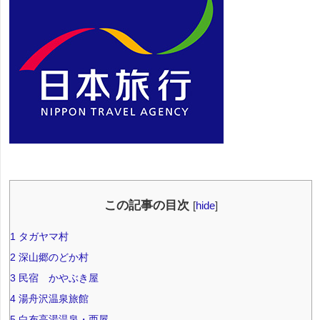
この記事の目次
[
hide
]
1
タガヤマ村
2
深山郷のどか村
3
民宿 かやぶき屋
4
湯舟沢温泉旅館
5
白布高湯温泉・西屋