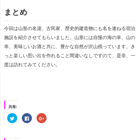
まとめ
今回は山形の名湯、古民家、歴史的建造物にも名を連ねる宿泊
施設を紹介させてもらいました。山形には自慢の海の幸、山の
幸、美味しいお酒と共に、豊かな自然が沢山残っています。き
っと楽しい思い出を作れること間違いなしですのて、是非、一
度は訪れてみてください。
共有:
ク
Facebook
ク
リ
で
リ
ッ
共
ッ
ク
有
ク
し
す
し
て
る
て
Twitter
に
Google+