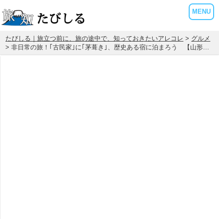
MENU
たびしる｜旅立つ前に、旅の途中で、知っておきたいアレコレ
>
グルメ
> 非日常の旅！｢古民家｣に｢茅葺き｣、歴史ある宿に泊まろう 【山形…