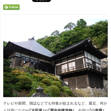
テレビや新聞、雑誌などでも特集が組まれるなど、最近、何か
と話題になのが
｢古民家｣
や
｢歴史的建造物｣
。今回は
｢山形県｣