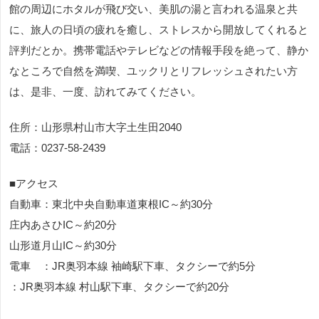
館の周辺にホタルが飛び交い、美肌の湯と言われる温泉と共
に、旅人の日頃の疲れを癒し、ストレスから開放してくれると
評判だとか。携帯電話やテレビなどの情報手段を絶って、静か
なところで自然を満喫、ユックリとリフレッシュされたい方
は、是非、一度、訪れてみてください。
住所：山形県村山市大字土生田2040
電話：0237-58-2439
■アクセス
自動車：東北中央自動車道東根IC～約30分
庄内あさひIC～約20分
山形道月山IC～約30分
電車 ：JR奥羽本線 袖崎駅下車、タクシーで約5分
：JR奥羽本線 村山駅下車、タクシーで約20分