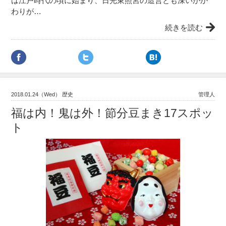
は江戸時代の頃に始まり、日光東照宮の造営とも深いかか
わりが…
続きを読む
2018.01.24（Wed） 歴史
管理人
福は内！鬼は外！節分豆まき17スポッ
ト