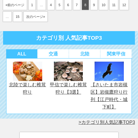
«前のページ
1
…
4
5
6
7
8
9
10
11
12
…
15
次のページ»
カテゴリ別 人気記事TOP3
ALL
交通
北陸
関東甲信
北陸で楽しむ椎茸
甲信で楽しむ椎茸
【さいたま市岩槻
狩り
狩り【3選】
区】岩槻鷹狩り行
列【江戸時代・城
下町】
カテゴリ別人気記事TOP3