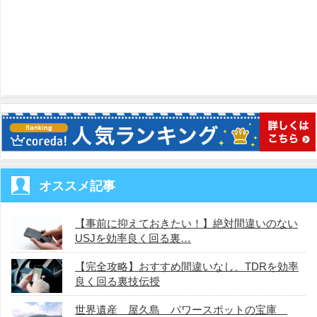
オススメ記事
【事前に抑えておきたい！】絶対間違いのない
USJを効率良く回る裏…
【完全攻略】おすすめ間違いなし、TDRを効率
良く回る裏技伝授
世界遺産 屋久島 パワースポットの宝庫