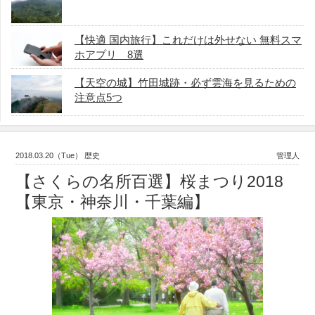
【快適 国内旅行】これだけは外せない 無料スマ
ホアプリ 8選
【天空の城】竹田城跡・必ず雲海を見るための
注意点5つ
2018.03.20（Tue） 歴史
管理人
【さくらの名所百選】桜まつり2018
【東京・神奈川・千葉編】