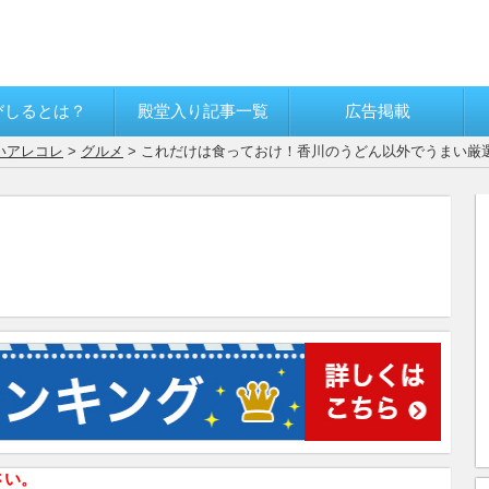
びしるとは？
殿堂入り記事一覧
広告掲載
いアレコレ
>
グルメ
> これだけは食っておけ！香川のうどん以外でうまい厳
さい。