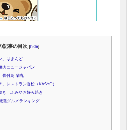
の記事の目次
[
hide
]
ン」はまんど
焼肉ニュージャパン
」骨付鳥 蘭丸
チ」レストラン香松（KASYO）
焼き」ふみやお好み焼き
厳選グルメランキング