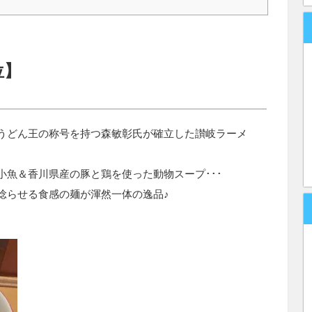
位】
うどん王の称号を持つ森敏彰氏が確立した讃岐ラーメ
小魚＆香川県産の豚と鶏を使った動物スープ･･･
唸らせる食感の麺が渾然一体の逸品♪