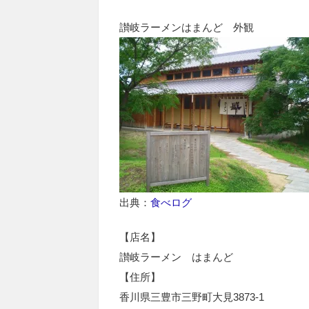
讃岐ラーメンはまんど 外観
出典：
食べログ
【店名】
讃岐ラーメン はまんど
【住所】
香川県三豊市三野町大見3873-1