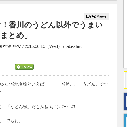
19742
Views
け！香川のうどん以外でうまい
Rまとめ」
国
宿泊
格安
/ 2015.06.10（Wed） / tabi-shiru
県のご当地名物といえば・・・ 当然、、、うどん。です
？
、「うどん県」だもんね´Д｀)ﾉ ｿｰﾃﾞｽﾈ!!
ね、でもね。