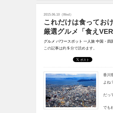
2015.06.10（Wed）
これだけは食ってお
厳選グルメ「食えVE
グルメ
パワースポット
一人旅
中国・四
この記事は約
5
分で読めます。
香川
よね
だって
でも