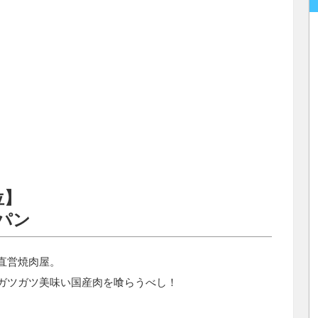
位】
パン
直営焼肉屋。
ガツガツ美味い国産肉を喰らうべし！