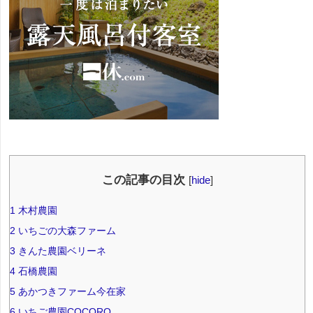
この記事の目次
[
hide
]
1
木村農園
2
いちごの大森ファーム
3
きんた農園ベリーネ
4
石橋農園
5
あかつきファーム今在家
6
いちご農園COCORO