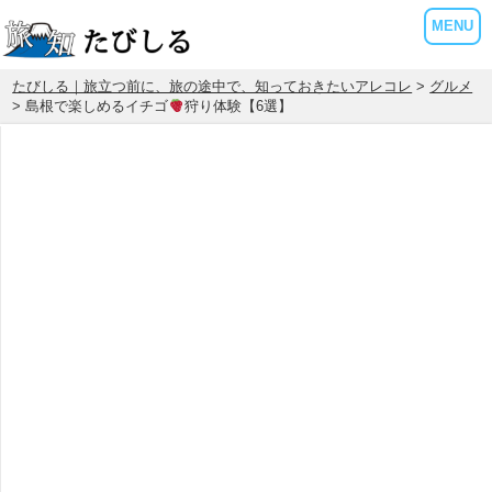
MENU
たびしる｜旅立つ前に、旅の途中で、知っておきたいアレコレ
>
グルメ
> 島根で楽しめるイチゴ
狩り体験【6選】