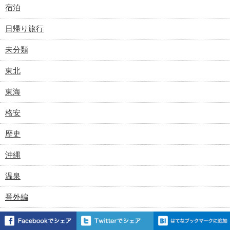
宿泊
日帰り旅行
未分類
東北
東海
格安
歴史
沖縄
温泉
番外編
関東甲信