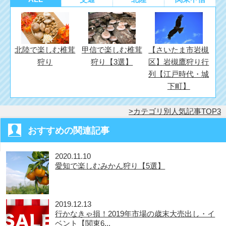
す)
北陸で楽しむ椎茸
甲信で楽しむ椎茸
【さいたま市岩槻
狩り
狩り【3選】
区】岩槻鷹狩り行
列【江戸時代・城
下町】
カテゴリ別人気記事TOP3
おすすめの関連記事
2020.11.10
愛知で楽しむみかん狩り【5選】
2019.12.13
行かなきゃ損！2019年市場の歳末大売出し・イ
ベント【関東6...