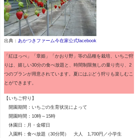
出典：
あかつきファーム今在家公式facebook
「紅ほっぺ」「章姫」「かおり野」等の品種を栽培、いちご狩
りは、嬉しい30分の食べ放題と、時間制限無しの量り売り、2
つのプランが用意されています。夏にはぶどう狩りも楽しむこ
とができます。
【いちご狩り】
開園期間：いちごの生育状況によって
開園時間：10時～15時
休園日：月・金曜日
入園料：食べ放題（30分間） 大人 1,700円／小学生