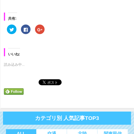
共有:
ク
Facebook
ク
リ
で
リ
ッ
共
ッ
ク
有
ク
し
す
し
て
る
て
Twitter
に
Google+
で
は
で
いいね:
共
ク
共
有
リ
有
(新
ッ
(新
読み込み中...
し
ク
し
い
し
い
ウ
て
ウ
ィ
く
ィ
ン
だ
ン
ド
さ
ド
ウ
い
ウ
で
(新
で
開
し
開
き
い
き
ま
ウ
ま
す)
ィ
す)
ン
ド
カテゴリ別 人気記事TOP3
ウ
で
開
き
ま
ALL
交通
北陸
関東甲信