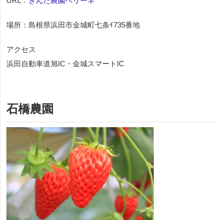
URL：
きんた農園ベリーネ
場所：島根県浜田市金城町七条ｲ735番地
アクセス
浜田自動車道旭IC・金城スマートIC
石橋農園