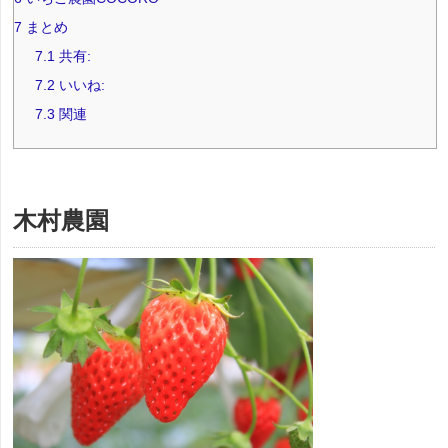
7
まとめ
7.1
共有:
7.2
いいね:
7.3
関連
木村農園