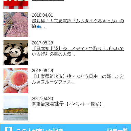
2018.04.01
超お得！！京急電鉄『みさきまぐろきっぷ』の
旅
...
2017.08.28
【日本初上陸】今、メディアで取り上げられて
いる行列必至の人気...
2018.06.29
【山梨県笛吹市】桃・ぶどう日本一の郷！ふえ
ふきフルーツフェス...
2017.09.30
銚子
関東最東端
【イベント・観光】