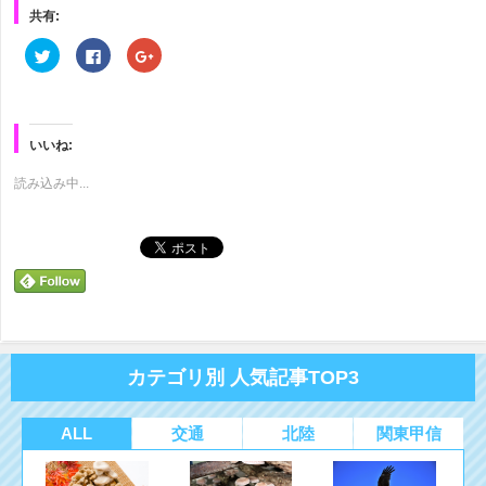
共有:
ク
Facebook
ク
リ
で
リ
ッ
共
ッ
ク
有
ク
し
す
し
て
る
て
Twitter
に
Google+
で
は
で
いいね:
共
ク
共
有
リ
有
(新
ッ
(新
読み込み中...
し
ク
し
い
し
い
ウ
て
ウ
ィ
く
ィ
ン
だ
ン
ド
さ
ド
ウ
い
ウ
で
(新
で
開
し
開
き
い
き
ま
ウ
ま
す)
ィ
す)
ン
ド
カテゴリ別 人気記事TOP3
ウ
で
開
き
ま
ALL
交通
北陸
関東甲信
す)