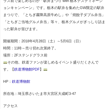
ラス前で楽しめるのが「駅弁まつり with 栃木デスティネーシ
ョンキャンペーン」です。栃木の駅弁を集めたGW限定の駅弁
まつりで、「とちぎ霧降高原牛めし」や「焼餃子ダブル弁当」
「とちぎご当地グルメ弁当」等々、栃木グルメがぎっしり詰ま
った駅弁が並びます。
開催期間：2018年4月28日（土）～5月6日（日）
時間：11時～売り切れ次第終了。
場所：2Fステンドグラス前
その他、鉄道ファンが楽しめるイベント盛りだくさんで
す。【
鉄道博物館PDF
】
HP：
鉄道博物館
所在地：埼玉県さいたま市大宮区大成町3-47
アクセス