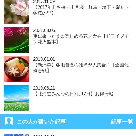
2017.11.09
【2017年】冬桜・十月桜【群馬・埼玉・愛知・
冬桜の里】
2021.03.06
車に乗ったまま楽しめる花火大会【ドライブイ
ン花火熊本】
2019.01.01
【新潟県】各地自慢の雑煮が大集合！【全国雑
煮合戦】
2019.06.21
【北海道みんなの日7月17日】お得情報
この人が書いた記事
記事一覧