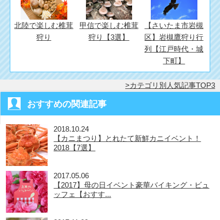
北陸で楽しむ椎茸
甲信で楽しむ椎茸
【さいたま市岩槻
狩り
狩り【3選】
区】岩槻鷹狩り行
列【江戸時代・城
下町】
カテゴリ別人気記事TOP3
おすすめの関連記事
2018.10.24
【カニまつり】とれたて新鮮カニイベント！
2018【7選】
2017.05.06
【2017】母の日イベント豪華バイキング・ビュ
ッフェ【おすす...