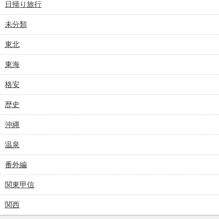
日帰り旅行
未分類
東北
東海
格安
歴史
沖縄
温泉
番外編
関東甲信
関西