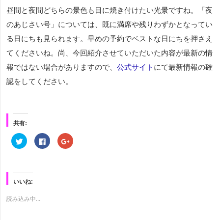
昼間と夜間どちらの景色も目に焼き付けたい光景ですね。「夜
のあじさい号」については、既に満席や残りわずかとなってい
る日にちも見られます。早めの予約でベストな日にちを押さえ
てくださいね。尚、今回紹介させていただいた内容が最新の情
報ではない場合がありますので、
公式サイト
にて最新情報の確
認をしてください。
共有:
ク
Facebook
ク
リ
で
リ
ッ
共
ッ
ク
有
ク
し
す
し
て
る
て
Twitter
に
Google+
で
は
で
いいね:
共
ク
共
有
リ
有
(新
ッ
(新
読み込み中...
し
ク
し
い
し
い
ウ
て
ウ