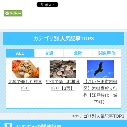
ィ
く
ィ
ン
だ
ン
ド
さ
ド
ウ
い
ウ
で
(新
で
開
し
開
き
い
き
ま
ウ
ま
す)
ィ
す)
ン
ド
カテゴリ別 人気記事TOP3
ウ
で
開
き
ま
ALL
交通
北陸
関東甲信
す)
北陸で楽しむ椎茸
甲信で楽しむ椎茸
【さいたま市岩槻
狩り
狩り【3選】
区】岩槻鷹狩り行
列【江戸時代・城
下町】
カテゴリ別人気記事TOP3