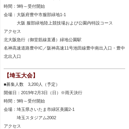
時間：9時～受付開始
会場：大阪府豊中市服部緑地1-1
大阪 服部緑地陸上競技場および公園内特設コース
アクセス
北大阪急行（御堂筋線直通）緑地公園駅
名神高速道路豊中IC／阪神高速11号池田線豊中南出入口・豊中
北出入口
【埼玉大会】
■募集人数 3,200人（予定）
開催日：2019年2月3日（日）※雨天決行
時間：9時～受付開始
会場：埼玉県さいたま市緑区美園2-1
埼玉スタジアム2002
アクセス