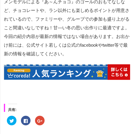
メンモデルによる『あ～んチョコ』のゴールのおもてなしな
ど、チョコレートや、ラン以外にも楽しめるポイントが用意さ
れているので、ファミリーや、グループでの参加も盛り上がる
こと間違いなしですね！甘―い冬の思い出作りに最適ですよ。
今回の紹介内容が最新の情報ではない場合があります。お出か
け前には、公式サイト若しくは公式のfacebookやtwitter等で最
新の情報を確認してください。
共有:
ク
Facebook
ク
リ
で
リ
ッ
共
ッ
ク
有
ク
し
す
し