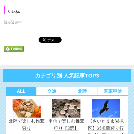
て
る
て
Twitter
に
Google+
で
は
で
いいね:
共
ク
共
有
リ
有
(新
ッ
(新
読み込み中...
し
ク
し
い
し
い
ウ
て
ウ
ィ
く
ィ
ン
だ
ン
ド
さ
ド
ウ
い
ウ
で
(新
で
開
し
開
き
い
き
ま
ウ
ま
す)
ィ
す)
ン
ド
カテゴリ別 人気記事TOP3
ウ
で
開
き
ま
ALL
交通
北陸
関東甲信
す)
北陸で楽しむ椎茸
甲信で楽しむ椎茸
【さいたま市岩槻
狩り
狩り【3選】
区】岩槻鷹狩り行