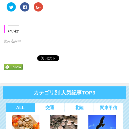
ク
Facebook
ク
リ
で
リ
ッ
共
ッ
ク
有
ク
し
す
し
て
る
て
Twitter
に
Google+
で
は
で
いいね:
共
ク
共
有
リ
有
(新
ッ
(新
読み込み中...
し
ク
し
い
し
い
ウ
て
ウ
ィ
く
ィ
ン
だ
ン
ド
さ
ド
ウ
い
ウ
で
(新
で
開
し
開
き
い
き
ま
ウ
ま
す)
ィ
す)
ン
ド
カテゴリ別 人気記事TOP3
ウ
で
開
き
ま
ALL
交通
北陸
関東甲信
す)