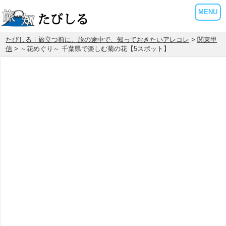
MENU
たびしる｜旅立つ前に、旅の途中で、知っておきたいアレコレ
>
関東甲
信
> ～花めぐり～ 千葉県で楽しむ菊の花【5スポット】