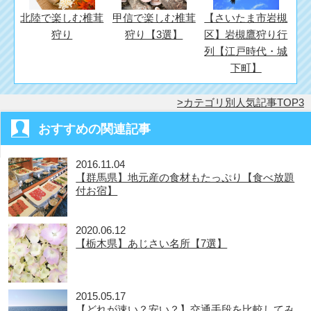
北陸で楽しむ椎茸
甲信で楽しむ椎茸
【さいたま市岩槻
狩り
狩り【3選】
区】岩槻鷹狩り行
列【江戸時代・城
下町】
カテゴリ別人気記事TOP3
おすすめの関連記事
2016.11.04
【群馬県】地元産の食材もたっぷり【食べ放題
付お宿】
2020.06.12
【栃木県】あじさい名所【7選】
2015.05.17
【どれが速い？安い？】交通手段を比較してみ