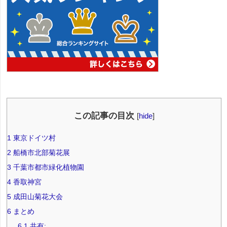
この記事の目次
[
hide
]
1
東京ドイツ村
2
船橋市北部菊花展
3
千葉市都市緑化植物園
4
香取神宮
5
成田山菊花大会
6
まとめ
6.1
共有: