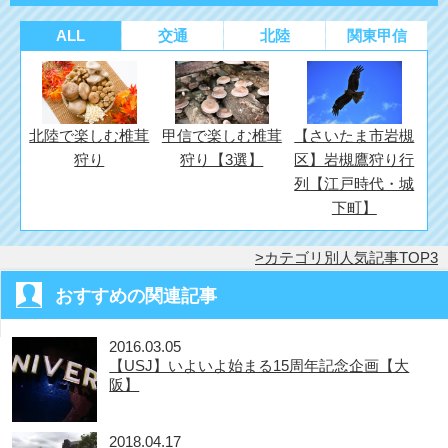
開
き
ま
ALL
交通
北陸
関東甲信
す)
北陸で楽しむ椎茸
甲信で楽しむ椎茸
【さいたま市岩槻
狩り
狩り【3選】
区】岩槻鷹狩り行
列【江戸時代・城
下町】
カテゴリ別人気記事TOP3
おすすめの関連記事
2016.03.05
【USJ】いよいよ始まる15周年記念企画【大
阪】
2018.04.17