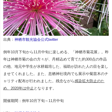
出典：
神栖市観光協会公式twitter
例年10月下旬から11月中旬に楽しめる、「神栖市菊花展」。昨
年は神栖市菊の会の方々が、丹精込めて育てた約300点の作品
の他、地元中学生が水耕栽培した、福助が訪れた人の目を楽し
ませてくれました。また、息栖神社境内でも展示や菊苗木のチ
ャリティ配布が行われました。残念ながら
感染拡大防止のた
め、2020年は中止
となります。
開催期間：例年10月下旬～11月中旬