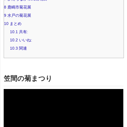
8
鹿嶋市菊花展
9
水戸の菊花展
10
まとめ
10.1
共有:
10.2
いいね:
10.3
関連
笠間の菊まつり