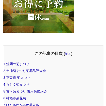
この記事の目次
[
hide
]
1
笠間の菊まつり
2
土浦菊まつり菊花品評大会
3
下妻市 菊まつり
4
うしく菊まつり
5
古河菊まつり 古河菊展示会
6
神栖市菊花展
7
ひたちなか市民菊花展