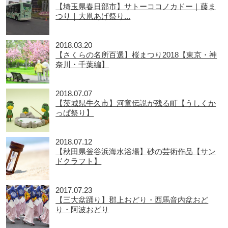
【埼玉県春日部市】サトーココノカドー｜藤ま
つり｜大凧あげ祭り...
2018.03.20
【さくらの名所百選】桜まつり2018【東京・神
奈川・千葉編】
2018.07.07
【茨城県牛久市】河童伝説が残る町【うしくか
っぱ祭り】
2018.07.12
【秋田県釡谷浜海水浴場】砂の芸術作品【サン
ドクラフト】
2017.07.23
【三大盆踊り】郡上おどり・西馬音内盆おど
り・阿波おどり