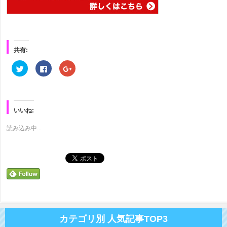
共有:
ク
Facebook
ク
リ
で
リ
ッ
共
ッ
ク
有
ク
し
す
し
て
る
て
Twitter
に
Google+
で
は
で
いいね:
共
ク
共
有
リ
有
(新
ッ
(新
読み込み中...
し
ク
し
い
し
い
ウ
て
ウ
ィ
く
ィ
ン
だ
ン
ド
さ
ド
ウ
い
ウ
で
(新
で
開
し
開
き
い
き
ま
ウ
ま
す)
ィ
す)
ン
ド
カテゴリ別 人気記事TOP3
ウ
で