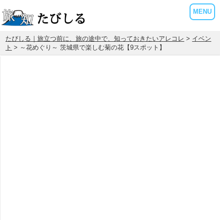
MENU
たびしる｜旅立つ前に、旅の途中で、知っておきたいアレコレ
>
イベン
ト
> ～花めぐり～ 茨城県で楽しむ菊の花【9スポット】