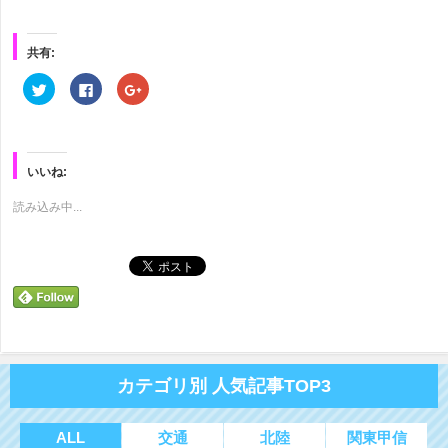
共有:
ク
Facebook
ク
リ
で
リ
ッ
共
ッ
ク
有
ク
し
す
し
て
る
て
Twitter
に
Google+
で
は
で
いいね:
共
ク
共
有
リ
有
(新
ッ
(新
読み込み中...
し
ク
し
い
し
い
ウ
て
ウ
ィ
く
ィ
ン
だ
ン
ド
さ
ド
ウ
い
ウ
で
(新
で
開
し
開
き
い
き
ま
ウ
ま
す)
ィ
す)
ン
ド
カテゴリ別 人気記事TOP3
ウ
で
開
き
ま
ALL
交通
北陸
関東甲信
す)