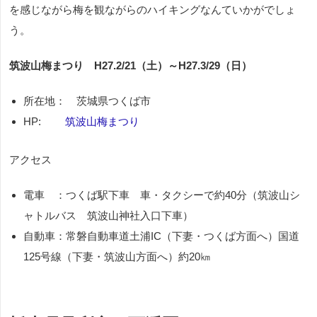
を感じながら梅を観ながらのハイキングなんていかがでしょ
う。
筑波山梅まつり H27.2/21（土）～H27.3/29（日）
所在地： 茨城県つくば市
HP:
筑波山梅まつり
アクセス
電車 ：つくば駅下車 車・タクシーで約
40
分（筑波山シ
ャトルバス 筑波山神社入口下車）
自動車：常磐自動車道土浦
IC
（下妻・つくば方面へ）国道
125
号線（下妻・筑波山方面へ）約
20
㎞