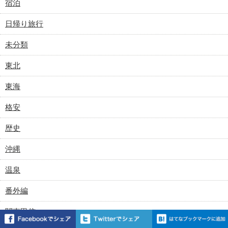
宿泊
日帰り旅行
未分類
東北
東海
格安
歴史
沖縄
温泉
番外編
関東甲信