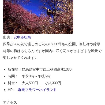
出典：
安中市役所
四季折々の花で楽しめる花の15000坪もの公園、寒紅梅や緑萼
梅等の梅はもちろんですが園内に咲く花々がさまざまな風景で
楽しませてくれます。
所在地：群馬県安中市西上秋間森熊1339
時間： 午前9時～午後5時
料金： 大人500円 小人300円
HP:
群馬フラワーハイランド
アクセス