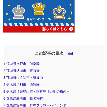
この記事の目次
[
hide
]
1
茨城県水戸市・偕楽園
2
茨城県結城市・東持寺
3
茨城県つくば市・筑波山
4
栃木県足利市・西渓園
5
栃木県那須烏山市・国営塩那台地の梅の里
6
群馬県高崎市・榛名梅林
7
群馬県安中市・群馬フラワーハイランド