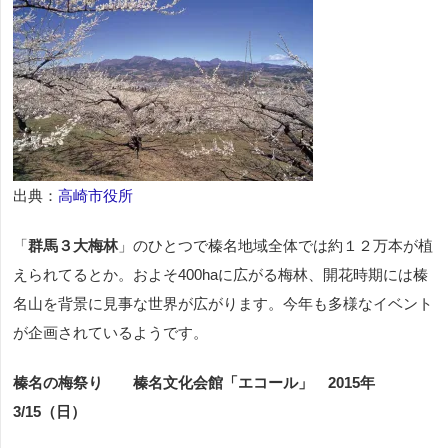
出典：
高崎市役所
「
群馬３大梅林
」のひとつで榛名地域全体では約１２万本が植
えられてるとか。およそ400haに広がる梅林、開花時期には榛
名山を背景に見事な世界が広がります。今年も多様なイベント
が企画されているようです。
榛名の梅祭り 榛名文化会館「エコール」 2015年
3/15（日）