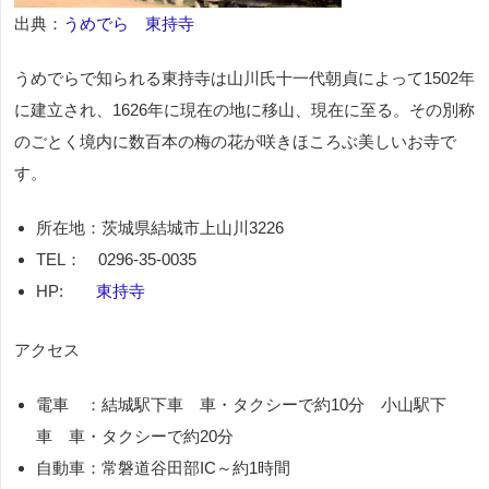
出典：
うめでら 東持寺
うめでらで知られる東持寺は山川氏十一代朝貞によって1502年
に建立され、1626年に現在の地に移山、現在に至る。その別称
のごとく境内に数百本の梅の花が咲きほころぶ美しいお寺で
す。
所在地：茨城県結城市上山川
3226
TEL
：
0296-35-0035
HP:
東持寺
アクセス
電車 ：結城駅下車 車・タクシーで約10分 小山駅下
車 車・タクシーで約20分
自動車：常磐道谷田部IC～約1時間