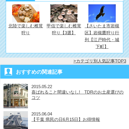
北陸で楽しむ椎茸
甲信で楽しむ椎茸
【さいたま市岩槻
狩り
狩り【3選】
区】岩槻鷹狩り行
列【江戸時代・城
下町】
カテゴリ別人気記事TOP3
おすすめの関連記事
2015.05.22
喜ばれること間違いなし! TDRのお土産選びの
コツ
2015.06.04
【千葉 県民の日6月15日】お得情報