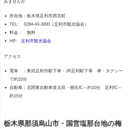
みませんか
所在地：栃木県足利市西宮町
TEL: 0284-43-3000（足利市観光協会）
料金： 無料
HP:
足利市観光協会
アクセス
電車 ：東武足利市駅下車・
JR
足利駅下車 車・タクシー
で約
10
分
自動車：北関東自動車道太田・桐生
IC
～約
10
分 足利
IC
～
約
15
分
栃木県那須烏山市・国営塩那台地の梅