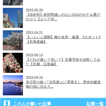
2015.05.26
【目的別】絶対間違いのないUSJのホテル選び
のコツ【エリア別...
2015.04.21
【いよいよ満開】梅の名所・厳選 5スポット!!
【北海道編】
2015.06.13
【どれが速い？安い？】交通手段を比較してみ
た【京都－広島編】
2015.04.16
非日常の旅！｢古民家｣に｢茅葺き｣、歴史的建造
物の宿に泊まろ...
この人が書いた記事
記事一覧