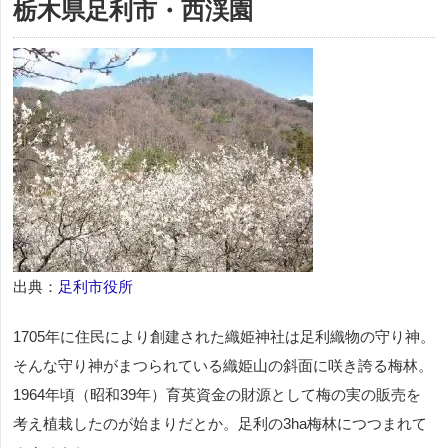
栃木県足利市・西渓園
出典：
足利市役所
1705年に住民により創建された織姫神社は足利織物の守り神。
そんな守り神がまつられている織姫山の斜面に咲き誇る梅林。
1964年頃（昭和39年）育英資金の財源として梅の実の販売を
考え植栽したのが始まりだとか。足利の3ha梅林につつまれて