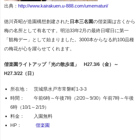
出典：
http://www.kairakuen.u-888.com/umematuri/
徳川斉昭が造園構想創建された
日本三名園
の偕楽園は古くから
梅の名所として有名です。明治33年2月の最終日曜日に第一
「観梅デー」として始まりました。3000本からなる約100品種
の梅花が心を躍らせてくれます。
偕楽園ライトアップ「光の散歩道」 H27.3/6（金）～
H27.3/22（日）
所在地： 茨城県水戸市常磐町
1-3-3
時間： 午前
6
時～午後
7
時（
2/20
～
9/30
）午前
7
時～午後
6
時（
10/1
～
2/19
）
料金： 入園無料
HP
：
偕楽園