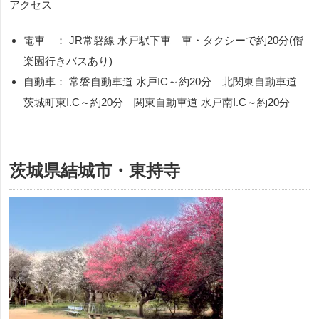
アクセス
電車 ：
JR
常磐線 水戸駅下車 車・タクシーで約
20
分
(
偕
楽園行きバスあり
)
自動車： 常磐自動車道 水戸IC～約20分 北関東自動車道
茨城町東I.C～約20分 関東自動車道 水戸南I.C～約20分
茨城県結城市・東持寺