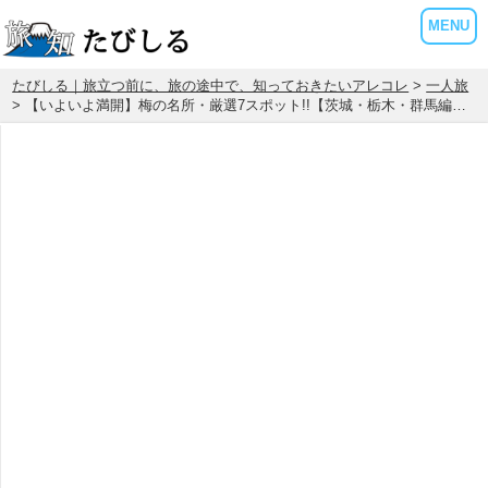
MENU
たびしる｜旅立つ前に、旅の途中で、知っておきたいアレコレ
>
一人旅
> 【いよいよ満開】梅の名所・厳選7スポット!!【茨城・栃木・群馬編…