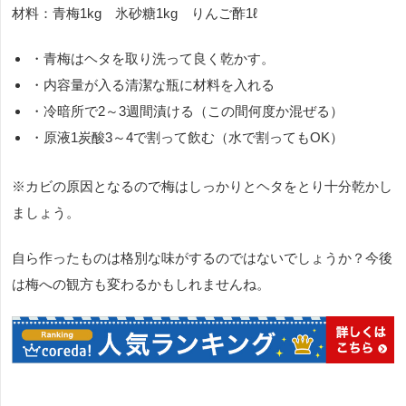
材料：青梅1kg 氷砂糖1kg りんご酢1ℓ
・青梅はヘタを取り洗って良く乾かす。
・内容量が入る清潔な瓶に材料を入れる
・冷暗所で2～3週間漬ける（この間何度か混ぜる）
・原液1炭酸3～4で割って飲む（水で割ってもOK）
※カビの原因となるので梅はしっかりとヘタをとり十分乾かし
ましょう。
自ら作ったものは格別な味がするのではないでしょうか？今後
は梅への観方も変わるかもしれませんね。