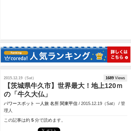
2015.12.19（Sat）
1689
Views
【茨城県牛久市】世界最大！地上120ｍ
の「牛久大仏」
パワースポット
一人旅
名所
関東甲信
/ 2015.12.19（Sat） / 管
理人
この記事は約
5
分で読めます。