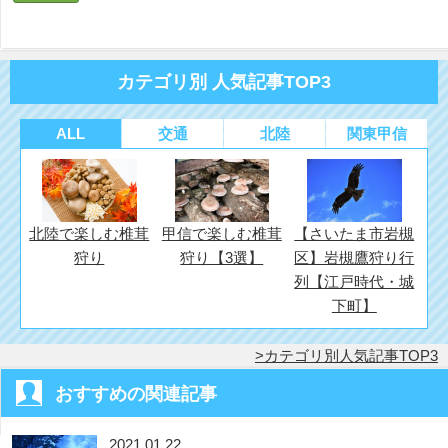
開
し
開
き
い
き
ま
ウ
ま
す)
ィ
す)
ン
ド
カテゴリ別 人気記事TOP3
ウ
で
開
き
ま
ALL
交通
北陸
関東甲信
す)
北陸で楽しむ椎茸
甲信で楽しむ椎茸
【さいたま市岩槻
狩り
狩り【3選】
区】岩槻鷹狩り行
列【江戸時代・城
下町】
カテゴリ別人気記事TOP3
おすすめの関連記事
2021.01.22