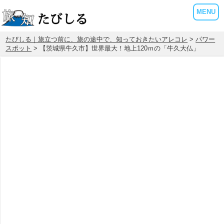
MENU
たびしる｜旅立つ前に、旅の途中で、知っておきたいアレコレ
>
パワー
スポット
> 【茨城県牛久市】世界最大！地上120ｍの「牛久大仏」