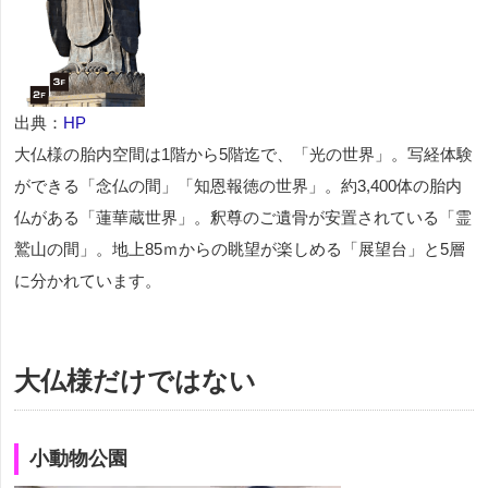
出典：
HP
大仏様の胎内空間は1階から5階迄で、「光の世界」。写経体験
ができる「念仏の間」「知恩報徳の世界」。約3,400体の胎内
仏がある「蓮華蔵世界」。釈尊のご遺骨が安置されている「霊
鷲山の間」。地上85ｍからの眺望が楽しめる「展望台」と5層
に分かれています。
大仏様だけではない
小動物公園