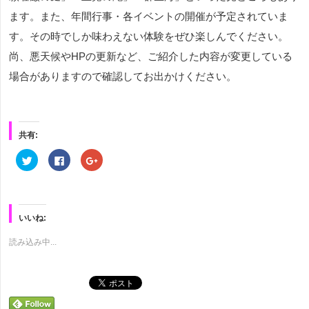
ます。また、年間行事・各イベントの開催が予定されていま
す。その時でしか味わえない体験をぜひ楽しんでください。
尚、悪天候やHPの更新など、ご紹介した内容が変更している
場合がありますので確認してお出かけください。
共有:
ク
Facebook
ク
リ
で
リ
ッ
共
ッ
ク
有
ク
し
す
し
て
る
て
Twitter
に
Google+
で
は
で
いいね:
共
ク
共
有
リ
有
(新
ッ
(新
読み込み中...
し
ク
し
い
し
い
ウ
て
ウ
ィ
く
ィ
ン
だ
ン
ド
さ
ド
ウ
い
ウ
で
(新
で