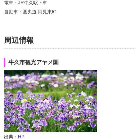
電車：JR牛久駅下車
自動車：圏央道 阿見東IC
周辺情報
牛久市観光アヤメ園
出典：
HP