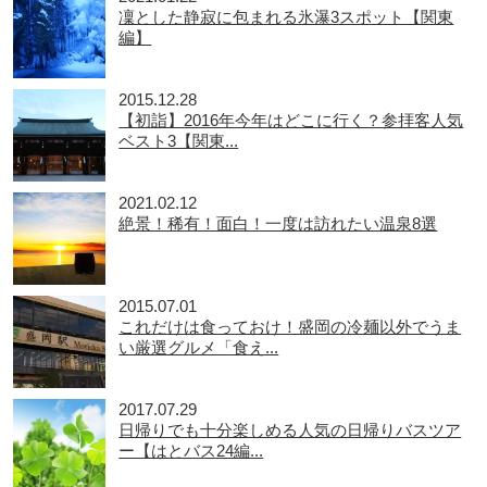
凜とした静寂に包まれる氷瀑3スポット【関東
編】
2015.12.28
【初詣】2016年今年はどこに行く？参拝客人気
ベスト3【関東...
2021.02.12
絶景！稀有！面白！一度は訪れたい温泉8選
2015.07.01
これだけは食っておけ！盛岡の冷麺以外でうま
い厳選グルメ「食え...
2017.07.29
日帰りでも十分楽しめる人気の日帰りバスツア
ー【はとバス24編...