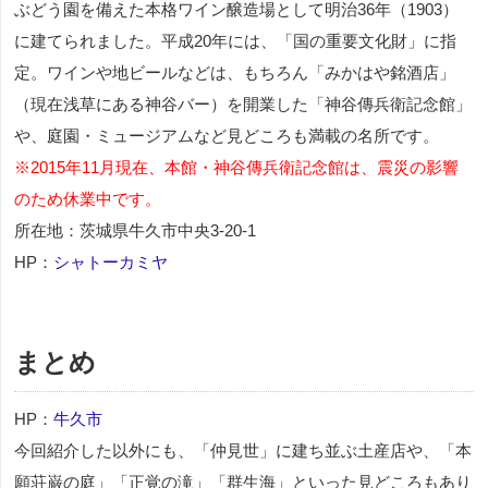
ぶどう園を備えた本格ワイン醸造場として明治36年（1903）
に建てられました。平成20年には、「国の重要文化財」に指
定。ワインや地ビールなどは、もちろん「みかはや銘酒店」
（現在浅草にある神谷バー）を開業した「神谷傳兵衛記念館」
や、庭園・ミュージアムなど見どころも満載の名所です。
※2015年11月現在、本館・神谷傳兵衛記念館は、震災の影響
のため休業中です。
所在地：茨城県牛久市中央3-20-1
HP：
シャトーカミヤ
まとめ
HP：
牛久市
今回紹介した以外にも、「仲見世」に建ち並ぶ土産店や、「本
願荘巌の庭」「正覚の滝」「群生海」といった見どころもあり