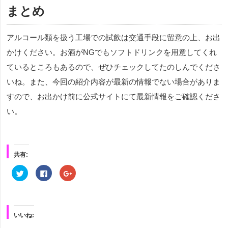
まとめ
アルコール類を扱う工場での試飲は交通手段に留意の上、お出
かけください。お酒がNGでもソフトドリンクを用意してくれ
ているところもあるので、ぜひチェックしてたのしんでくださ
いね。また、今回の紹介内容が最新の情報でない場合がありま
すので、お出かけ前に公式サイトにて最新情報をご確認くださ
い。
共有:
ク
Facebook
ク
リ
で
リ
ッ
共
ッ
ク
有
ク
し
す
し
て
る
て
Twitter
に
Google+
で
は
で
いいね:
共
ク
共
有
リ
有