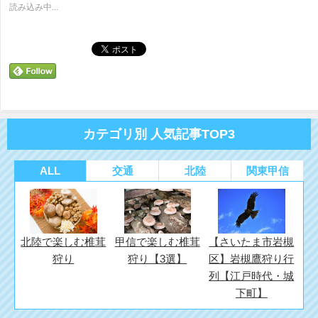
(新
ッ
(新
読み込み中...
し
ク
し
い
し
い
ウ
て
ウ
ィ
く
ィ
ン
だ
ン
ド
さ
ド
ウ
い
ウ
で
(新
で
開
し
開
き
い
き
ま
ウ
ま
す)
ィ
す)
ン
ド
カテゴリ別 人気記事TOP3
ウ
で
開
き
ま
ALL
交通
北陸
関東甲信
す)
北陸で楽しむ椎茸
甲信で楽しむ椎茸
【さいたま市岩槻
狩り
狩り【3選】
区】岩槻鷹狩り行
列【江戸時代・城
下町】