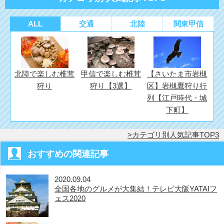
ALL
交通
北陸
関東甲信
北陸で楽しむ椎茸
甲信で楽しむ椎茸
【さいたま市岩槻
狩り
狩り【3選】
区】岩槻鷹狩り行
列【江戸時代・城
下町】
カテゴリ別人気記事TOP3
おすすめの関連記事
2020.09.04
全国各地のグルメが大集結！テレビ大阪YATAIフ
ェス2020