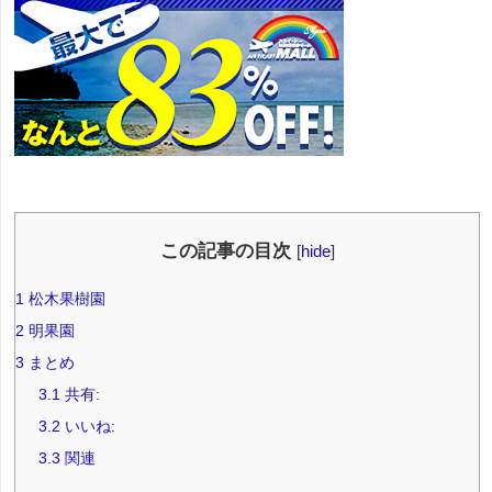
この記事の目次
[
hide
]
1
松木果樹園
2
明果園
3
まとめ
3.1
共有:
3.2
いいね:
3.3
関連