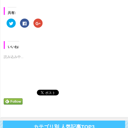
共有:
ク
Facebook
ク
リ
で
リ
ッ
共
ッ
ク
有
ク
し
す
し
て
る
て
Twitter
に
Google+
で
は
で
いいね:
共
ク
共
有
リ
有
(新
ッ
(新
読み込み中...
し
ク
し
い
し
い
ウ
て
ウ
ィ
く
ィ
ン
だ
ン
ド
さ
ド
ウ
い
ウ
で
(新
で
開
し
開
き
い
き
ま
ウ
ま
す)
ィ
す)
ン
ド
ウ
で
開
き
ま
す)
カテゴリ別 人気記事TOP3