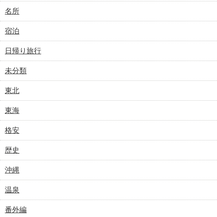
名所
宿泊
日帰り旅行
未分類
東北
東海
格安
歴史
沖縄
温泉
番外編