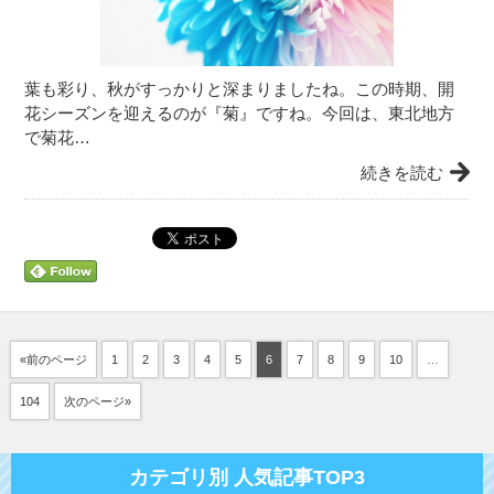
葉も彩り、秋がすっかりと深まりましたね。この時期、開
花シーズンを迎えるのが『菊』ですね。今回は、東北地方
で菊花…
続きを読む
«前のページ
1
2
3
4
5
6
7
8
9
10
…
104
次のページ»
カテゴリ別 人気記事TOP3