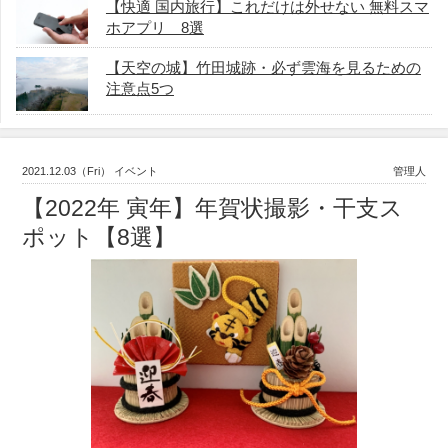
【快適 国内旅行】これだけは外せない 無料スマ
ホアプリ 8選
【天空の城】竹田城跡・必ず雲海を見るための
注意点5つ
2021.12.03（Fri） イベント
管理人
【2022年 寅年】年賀状撮影・干支ス
ポット【8選】