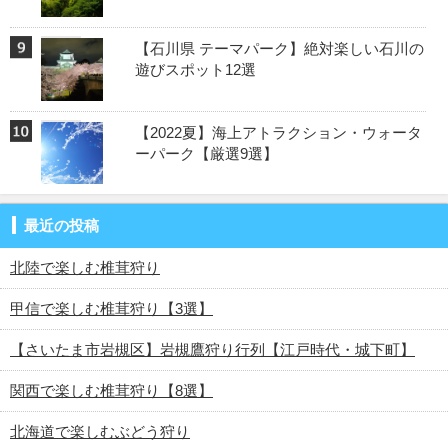
【石川県 テーマパーク】絶対楽しい石川の
遊びスポット12選
【2022夏】海上アトラクション・ウォータ
ーパーク【厳選9選】
最近の投稿
北陸で楽しむ椎茸狩り
甲信で楽しむ椎茸狩り【3選】
【さいたま市岩槻区】岩槻鷹狩り行列【江戸時代・城下町】
関西で楽しむ椎茸狩り【8選】
北海道で楽しむぶどう狩り