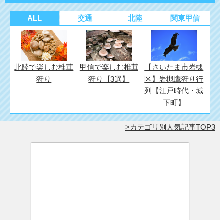
ALL
交通
北陸
関東甲信
北陸で楽しむ椎茸
甲信で楽しむ椎茸
【さいたま市岩槻
狩り
狩り【3選】
区】岩槻鷹狩り行
列【江戸時代・城
下町】
カテゴリ別人気記事TOP3