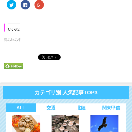
ク
Facebook
ク
リ
で
リ
ッ
共
ッ
ク
有
ク
し
す
し
て
る
て
Twitter
に
Google+
で
は
で
いいね:
共
ク
共
有
リ
有
(新
ッ
(新
読み込み中...
し
ク
し
い
し
い
ウ
て
ウ
ィ
く
ィ
ン
だ
ン
ド
さ
ド
ウ
い
ウ
で
(新
で
開
し
開
き
い
き
ま
ウ
ま
す)
ィ
す)
ン
ド
カテゴリ別 人気記事TOP3
ウ
で
開
き
ま
ALL
交通
北陸
関東甲信
す)