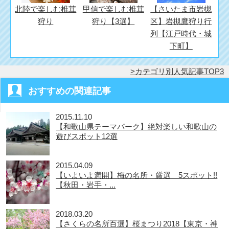
北陸で楽しむ椎茸
甲信で楽しむ椎茸
【さいたま市岩槻
狩り
狩り【3選】
区】岩槻鷹狩り行
列【江戸時代・城
下町】
カテゴリ別人気記事TOP3
おすすめの関連記事
2015.11.10
【和歌山県テーマパーク】絶対楽しい和歌山の
遊びスポット12選
2015.04.09
【いよいよ満開】梅の名所・厳選 5スポット!!
【秋田・岩手・...
2018.03.20
【さくらの名所百選】桜まつり2018【東京・神