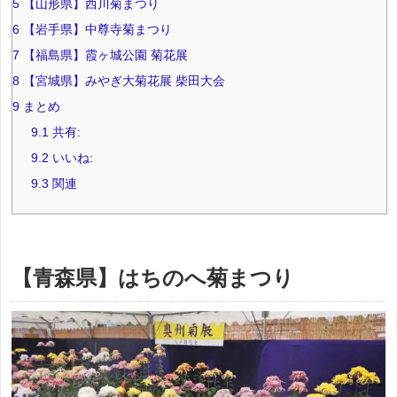
5
【山形県】西川菊まつり
6
【岩手県】中尊寺菊まつり
7
【福島県】霞ヶ城公園 菊花展
8
【宮城県】みやぎ大菊花展 柴田大会
9
まとめ
9.1
共有:
9.2
いいね:
9.3
関連
【青森県】はちのへ菊まつり