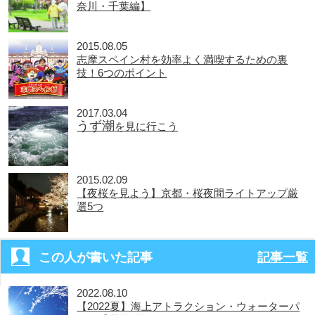
奈川・千葉編】
2015.08.05
志摩スペイン村を効率よく満喫するための裏
技！6つのポイント
2017.03.04
うず潮
を見に行こう
2015.02.09
【夜桜を見よう】京都・桜夜間ライトアップ厳
選5つ
この人が書いた記事
記事一覧
2022.08.10
【2022夏】海上アトラクション・ウォーターパ