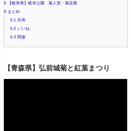
5
【岐阜県】岐阜公園 菊人形・菊花展
6
まとめ
6.1
共有:
6.2
いいね:
6.3
関連
【青森県】弘前城菊と紅葉まつり