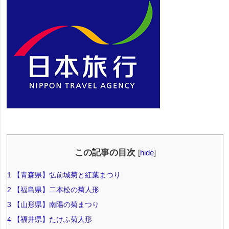
この記事の目次
[
hide
]
1
【青森県】弘前城菊と紅葉まつり
2
【福島県】二本松の菊人形
3
【山形県】南陽の菊まつり
4
【福井県】たけふ菊人形