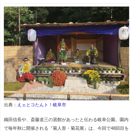
出典：
えェとコたんト！岐阜市
織田信長や、斎藤道三の居館があったと伝わる岐阜公園。園内
で毎年秋に開催される『菊人形・菊花展』は、今回で48回目を