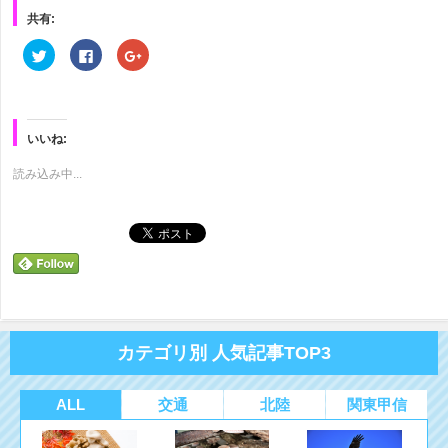
共有:
ク
Facebook
ク
リ
で
リ
ッ
共
ッ
ク
有
ク
し
す
し
て
る
て
Twitter
に
Google+
で
は
で
いいね:
共
ク
共
有
リ
有
(新
ッ
(新
読み込み中...
し
ク
し
い
し
い
ウ
て
ウ
ィ
く
ィ
ン
だ
ン
ド
さ
ド
ウ
い
ウ
で
(新
で
開
し
開
き
い
き
ま
ウ
ま
す)
ィ
す)
ン
ド
カテゴリ別 人気記事TOP3
ウ
で
開
き
ま
ALL
交通
北陸
関東甲信
す)