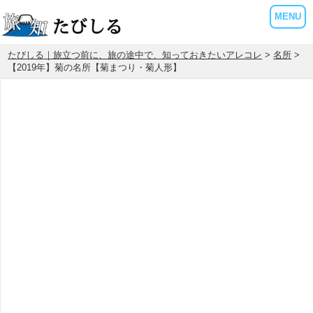
MENU
たびしる｜旅立つ前に、旅の途中で、知っておきたいアレコレ
>
名所
>
【2019年】菊の名所【菊まつり・菊人形】