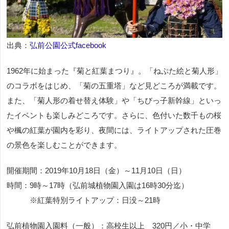
出典：
弘前公園公式facebook
1962年に始まった『菊と紅葉まつり』。「ねぷた絵と菊人形」
のコラボをはじめ、「菊の五重塔」など見どころが満載です。
また、「菊人形の着せ替え体験」や「ちびっ子新幹線」といっ
たイベントも楽しみどころです。さらに、色付いた数千もの桜
や楓の紅葉が園内を彩り、夜間には、ライトアップされた圧巻
の景色を楽しむことができます。
開催期間：2019年10月18日（金）～11月10日（日）
時間：9時～17時（弘前城植物園入園は16時30分迄）
※紅葉特別ライトアップ：日没～21時
弘前植物園入園料（一般）：高校生以上 320円／小・中学