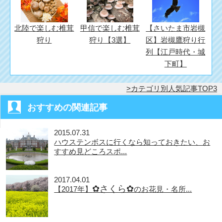
北陸で楽しむ椎茸
甲信で楽しむ椎茸
【さいたま市岩槻
狩り
狩り【3選】
区】岩槻鷹狩り行
列【江戸時代・城
下町】
カテゴリ別人気記事TOP3
おすすめの関連記事
2015.07.31
ハウステンボスに行くなら知っておきたい、お
すすめ見どころスポ...
2017.04.01
✿さくら✿
【2017年】
のお花見・名所...