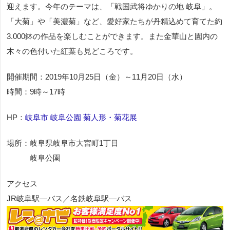
迎えます。今年のテーマは、「戦国武将ゆかりの地 岐阜」。
「大菊」や「美濃菊」など、愛好家たちが丹精込めて育てた約
3.000鉢の作品を楽しむことができます。また金華山と園内の
木々の色付いた紅葉も見どころです。
開催期間：2019年10月25日（金）～11月20日（水）
時間：9時～17時
HP：
岐阜市 岐阜公園 菊人形・菊花展
場所：岐阜県岐阜市大宮町1丁目
岐阜公園
アクセス
JR岐阜駅―バス／名鉄岐阜駅―バス