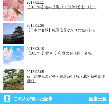
2017.02.11
河津桜まつり
【2017年】春を先取り！
...
2015.01.26
【日本の名城】織田信長ゆかりの城を行く
2017.03.10
✿さくら✿
【2017年】
のお花見・名所...
2015.02.05
石川県観光の定番・厳選5選【祝・北陸新幹線開
通!!】
この人が書いた記事
記事一覧