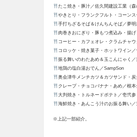
たこ焼き・豚汁／佐久間建設工業（森
やきとり・フランクフルト・コーンス
手打ちざるそば＆けんちんそば／夢明
肉巻きおにぎり・豚もつ煮込み・揚げ
コーヒー・カフェオレ・クラムチャウ
コロッケ・焼き菓子・ホットワイン／つ
振る舞いのわたあめ＆玉こんにゃく／
地鶏の塩白湯おでん／SampSon
奥会津牛メンチカツ＆カツサンド・炭
クレープ・チョコバナナ・あめ／根本
大判焼き・トルネードポテト／壱弐参
海鮮焼き・あんこう汁のお振る舞い／
※上記一部紹介。