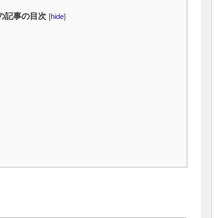
の記事の目次
[
hide
]