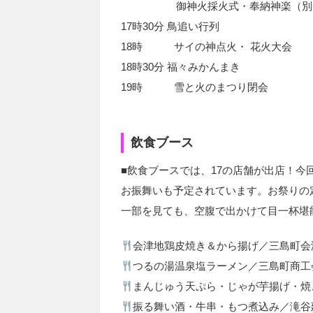
御神火採火式・奉納神楽（別
17時30分 鳥追い行列
18時 サイの神点火・ 花火大会
18時30分 福々みかんまき
19時 雪と火のまつり閉会
飲食ブース
■飲食ブースでは、17の店舗が出店！
お振舞いも予定されています。お祭りの
一部を見ても、空腹で出かけて目一杯堪
会津地鶏皮焼き＆から揚げ／三島町会
つるの湯温泉塩ラーメン／三島町商工
まんじゅう天ぷら・じゃが芋揚げ・焼
振る舞い酒・牛串・もつ煮込み／滝谷