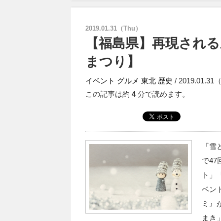
2019.01.31（Thu）
【福島県】再現される
まつり】
イベント
グルメ
東北
歴史
/ 2019.01.3
この記事は約
4
分で読めます。
『雪
で4
ト」
ベン
ミ』
まき