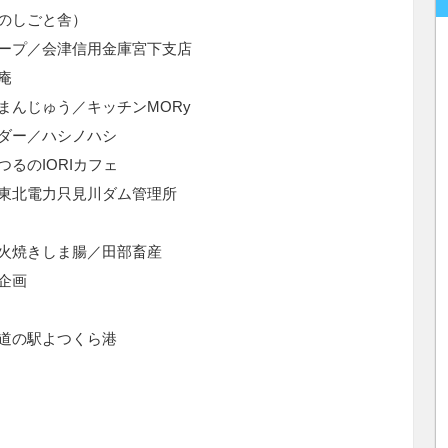
のしごと舎）
ープ／会津信用金庫宮下支店
庵
まんじゅう／キッチンMORy
ダー／ハシノハシ
るのIORIカフェ
東北電力只見川ダム管理所
火焼きしま腸／田部畜産
企画
道の駅よつくら港