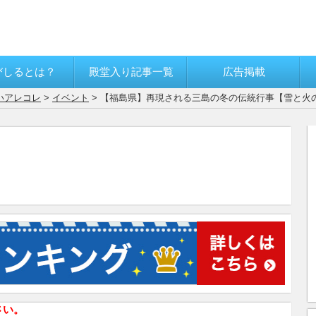
びしるとは？
殿堂入り記事一覧
広告掲載
いアレコレ
>
イベント
> 【福島県】再現される三島の冬の伝統行事【雪と火
さい。