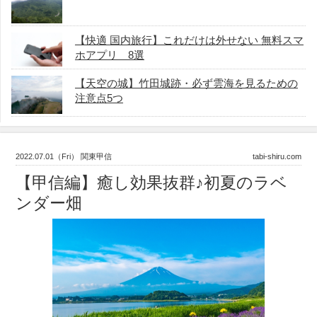
【快適 国内旅行】これだけは外せない 無料スマ
ホアプリ 8選
【天空の城】竹田城跡・必ず雲海を見るための
注意点5つ
2022.07.01（Fri） 関東甲信
tabi-shiru.com
【甲信編】癒し効果抜群♪初夏のラベ
ンダー畑