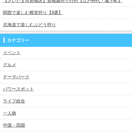
【さいたま市岩槻区】岩槻鷹狩り行列【江戸時代・城下町】
関西で楽しむ椎茸狩り【8選】
北海道で楽しむぶどう狩り
カテゴリー
イベント
グルメ
テーマパーク
パワースポット
ライフ総合
一人旅
中国・四国