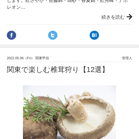
します。紅さやか・佐藤錦・高砂・香夏錦・紅秀峰・ナポ
レオン…
続きを読む
2022.05.06（Fri） 関東甲信
管理人
関東で楽しむ椎茸狩り【12選】