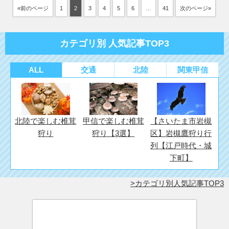
«前のページ
1
2
3
4
5
6
…
41
次のページ»
カテゴリ別 人気記事TOP3
ALL
交通
北陸
関東甲信
北陸で楽しむ椎茸
甲信で楽しむ椎茸
【さいたま市岩槻
狩り
狩り【3選】
区】岩槻鷹狩り行
列【江戸時代・城
下町】
カテゴリ別人気記事TOP3