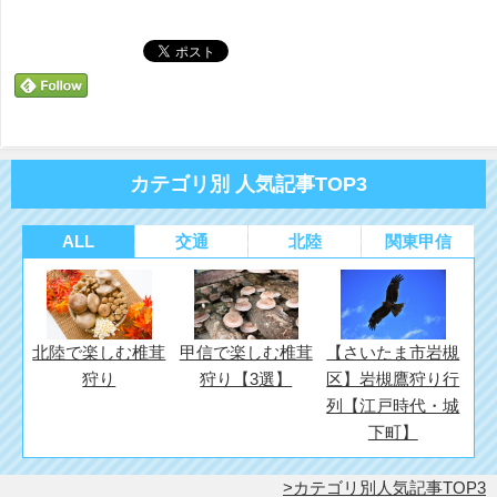
い
し
い
ウ
て
ウ
ィ
く
ィ
ン
だ
ン
ド
さ
ド
ウ
い
ウ
で
(新
で
開
し
開
き
い
き
ま
ウ
ま
す)
ィ
す)
ン
ド
カテゴリ別 人気記事TOP3
ウ
で
開
き
ま
ALL
交通
北陸
関東甲信
す)
北陸で楽しむ椎茸
甲信で楽しむ椎茸
【さいたま市岩槻
狩り
狩り【3選】
区】岩槻鷹狩り行
列【江戸時代・城
下町】
カテゴリ別人気記事TOP3