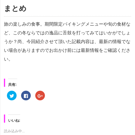
まとめ
旅の楽しみの食事。期間限定バイキングメニューや旬の食材な
ど、この冬ならではの逸品に舌鼓を打ってみてはいかがでしょ
うか？尚、今回紹介させて頂いた記載内容は、最新の情報でな
い場合がありますのでお出かけ前には最新情報をご確認くださ
い。
共有:
ク
Facebook
ク
リ
で
リ
ッ
共
ッ
ク
有
ク
し
す
し
て
る
て
Twitter
に
Google+
で
は
で
いいね:
共
ク
共
有
リ
有
(新
ッ
(新
読み込み中...
し
ク
し