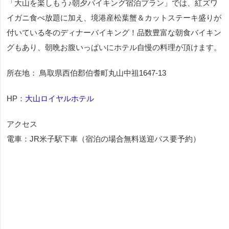
「大山を楽しもう♪朝夕バイキング宿泊プラン」では、紅ズワ
イガニ食べ放題に加え、境港産松葉蟹＆カットステーキ盛りが
付いている冬のディナーバイキング！品数豊富な朝食バイキン
グもあり、朝晩お腹いっぱいにホテル自慢の料理が頂けます。
所在地： 鳥取県西伯郡伯耆町丸山中祖1647-13
HP：
大山ロイヤルホテル
アクセス
電車：JR米子駅下車（宿泊の場合無料送迎バス要予約）