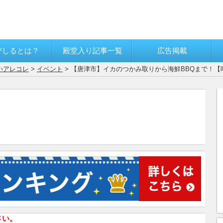
びしるとは？
殿堂入り記事一覧
広告掲載
いアレコレ
>
イベント
> 【唐津市】イカのつかみ取りから海鮮BBQまで！
さい。