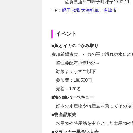
佐賀県唐津市呼子町呼子1740-11
HP：
呼子台場 大漁鮮華
／
唐津市
イベント
■魚とイカのつかみ取り
参加希望者は、イカの墨で汚れや水にぬ
整理券配布 9時15分～
対象者：小学生以下
参加費：1回500円
先着：120名
■海の幸バーベキュー
好みの水産物や特産品を買ってその場
■物産品販売
水産物や特産品を中心とした土産物や
■クラッカー早食い大会