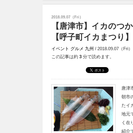
2018.09.07（Fri）
【唐津市】イカのつか
【呼子町イカまつり】
イベント
グルメ
九州
/ 2018.09.07（Fri
この記事は約
3
分で読めます。
唐津
朝市
たイ
地元
く在
紹介