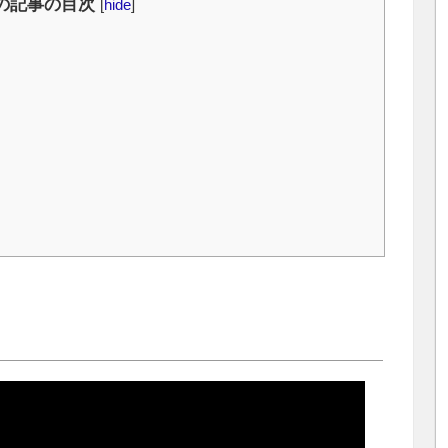
の記事の目次
[
hide
]