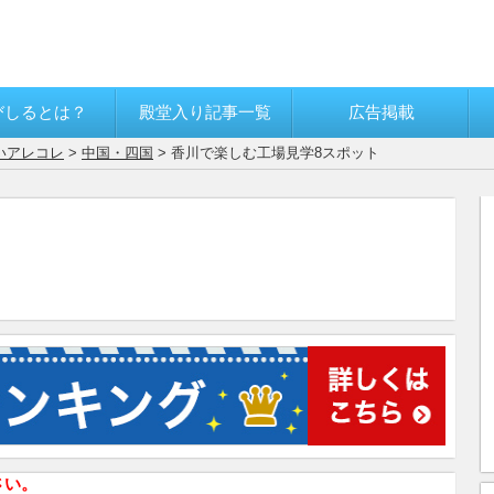
びしるとは？
殿堂入り記事一覧
広告掲載
いアレコレ
>
中国・四国
> 香川で楽しむ工場見学8スポット
さい。