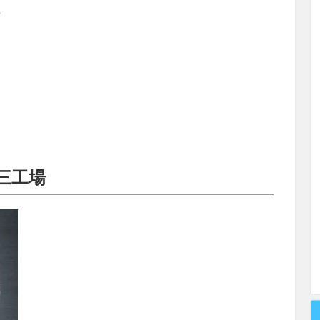
場
三工場