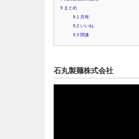
9
まとめ
9.1
共有:
9.2
いいね:
9.3
関連
石丸製麺株式会社