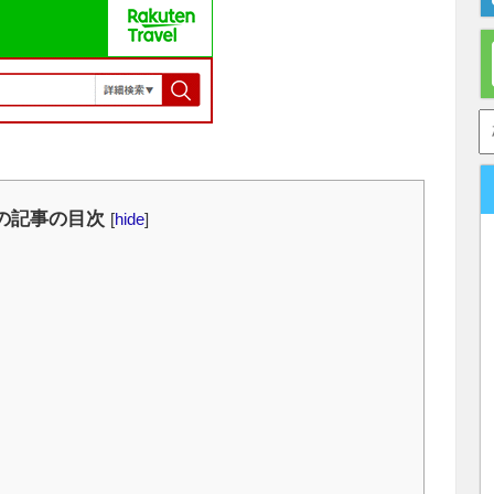
の記事の目次
[
hide
]