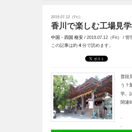
2019.07.12（Fri）
香川で楽しむ工場見学
中国・四国
格安
/ 2019.07.12（Fri） / 
この記事は約
4
分で読めます。
普段
う？
学。
関連
.
.