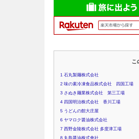
こ
1
石丸製麺株式会社
2
味の素冷凍食品株式会社 四国工場
3
さぬき麺業株式会社 第三工場
4
四国明治株式会社 香川工場
5
うどんの館大庄屋
6
ヤマロク醤油株式会社
7
西野金陵株式会社 多度津工場
8
丸島醤油株式會社