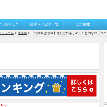
びしるとは？
殿堂入り記事一覧
広告掲載
いアレコレ
>
北海道
> 【北海道 然別湖】冬だけに楽しめる幻想的な村【コタ
さい。