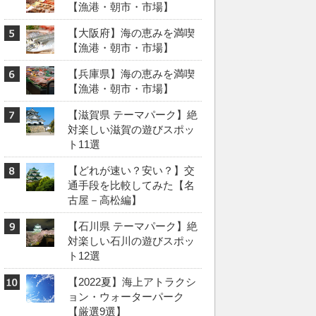
【漁港・朝市・市場】
【大阪府】海の恵みを満喫
【漁港・朝市・市場】
【兵庫県】海の恵みを満喫
【漁港・朝市・市場】
【滋賀県 テーマパーク】絶
対楽しい滋賀の遊びスポッ
ト11選
【どれが速い？安い？】交
通手段を比較してみた【名
古屋－高松編】
【石川県 テーマパーク】絶
対楽しい石川の遊びスポッ
ト12選
【2022夏】海上アトラクシ
ョン・ウォーターパーク
【厳選9選】