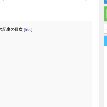
の記事の目次
[
hide
]