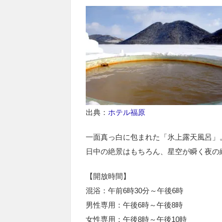
出典：
ホテル福原
一面真っ白に包まれた「氷上露天風呂」
日中の絶景はもちろん、星空が瞬く夜の
【開放時間】
混浴：午前6時30分～午後6時
男性専用：午後6時～午後8時
女性専用：午後8時～午後10時