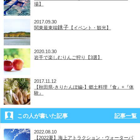
場】
2017.09.30
銚子
関東最東端
【イベント・観光】
2020.10.30
岩手で楽しむりんご狩り【3選】
2017.11.12
【秋田県-きりたんぽ編-】郷土料理『食』+『体
験』
この人が書いた記事
記事一覧
2022.08.10
【2022夏】海上アトラクション・ウォーターパ