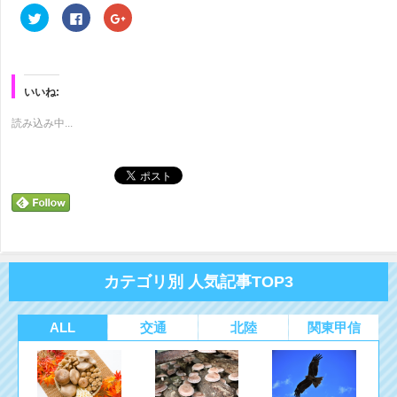
ク
Facebook
ク
リ
で
リ
ッ
共
ッ
ク
有
ク
し
す
し
て
る
て
Twitter
に
Google+
で
は
で
いいね:
共
ク
共
有
リ
有
(新
ッ
(新
読み込み中...
し
ク
し
い
し
い
ウ
て
ウ
ィ
く
ィ
ン
だ
ン
ド
さ
ド
ウ
い
ウ
で
(新
で
開
し
開
き
い
き
ま
ウ
ま
す)
ィ
す)
ン
ド
カテゴリ別 人気記事TOP3
ウ
で
開
き
ま
ALL
交通
北陸
関東甲信
す)