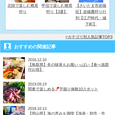
北陸で楽しむ椎茸
甲信で楽しむ椎茸
【さいたま市岩槻
狩り
狩り【3選】
区】岩槻鷹狩り行
列【江戸時代・城
下町】
カテゴリ別人気記事TOP3
おすすめの関連記事
2016.12.10
【鳥取県】冬の味覚もお腹いっぱい【食べ放題
付お宿】
2019.09.19
関東で楽しめる
芋掘り体験10スポット
2018.10.13
【岡山県】海の恵みを満喫【漁港・朝市・市