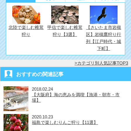
す)
北陸で楽しむ椎茸
甲信で楽しむ椎茸
【さいたま市岩槻
狩り
狩り【3選】
区】岩槻鷹狩り行
列【江戸時代・城
下町】
カテゴリ別人気記事TOP3
おすすめの関連記事
2018.02.24
【大阪府】海の恵みを満喫【漁港・朝市・市
場】
2020.10.23
福島で楽しむりんご狩り【11選】