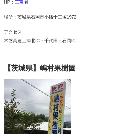
HP：
三宝園
場所：茨城県石岡市小幡十三塚1972
アクセス
常磐高速土浦北IC・千代田・石岡IC
【茨城県】嶋村果樹園