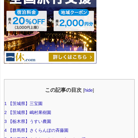
この記事の目次
[
hide
]
1
【茨城県】三宝園
2
【茨城県】嶋村果樹園
3
【栃木県】うすい農園
4
【群馬県】さくらんぼの斉藤園