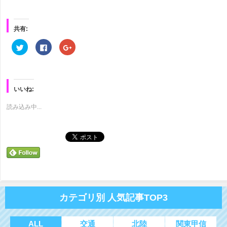
共有:
ク
Facebook
ク
リ
で
リ
ッ
共
ッ
ク
有
ク
し
す
し
て
る
て
Twitter
に
Google+
で
は
で
いいね:
共
ク
共
有
リ
有
(新
ッ
(新
読み込み中...
し
ク
し
い
し
い
ウ
て
ウ
ィ
く
ィ
ン
だ
ン
ド
さ
ド
ウ
い
ウ
で
(新
で
開
し
開
き
い
き
ま
ウ
ま
す)
ィ
す)
ン
ド
カテゴリ別 人気記事TOP3
ウ
で
開
き
ま
ALL
交通
北陸
関東甲信