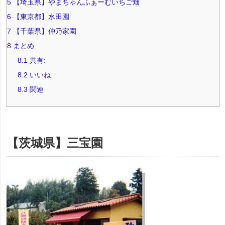
5
【埼玉県】やまちゃんふぁーむいちご畑
6
【東京都】水田園
7
【千葉県】仲乃家園
8
まとめ
8.1
共有:
8.2
いいね:
8.3
関連
【茨城県】三宝園