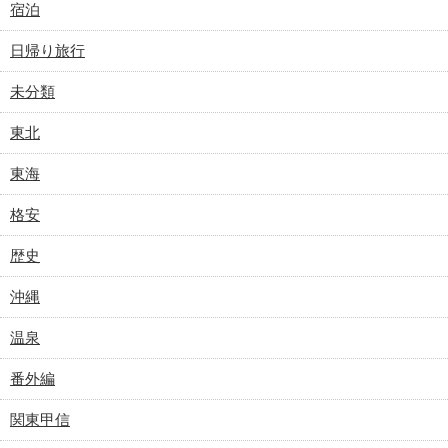
宿泊
日帰り旅行
未分類
東北
東海
格安
歴史
沖縄
温泉
番外編
関東甲信