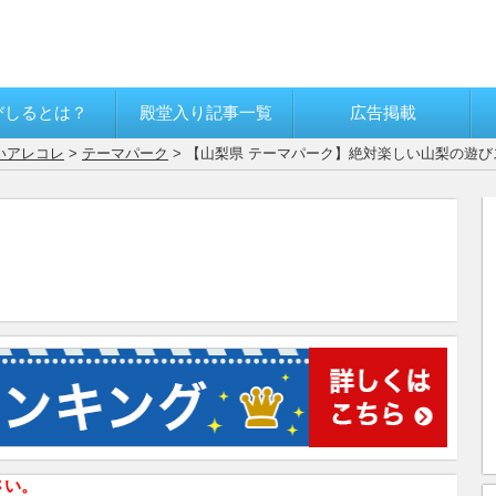
びしるとは？
殿堂入り記事一覧
広告掲載
いアレコレ
>
テーマパーク
> 【山梨県 テーマパーク】絶対楽しい山梨の遊び
さい。