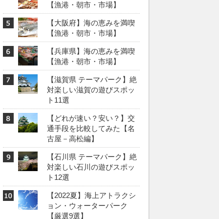
【漁港・朝市・市場】
【大阪府】海の恵みを満喫
【漁港・朝市・市場】
【兵庫県】海の恵みを満喫
【漁港・朝市・市場】
【滋賀県 テーマパーク】絶
対楽しい滋賀の遊びスポッ
ト11選
【どれが速い？安い？】交
通手段を比較してみた【名
古屋－高松編】
【石川県 テーマパーク】絶
対楽しい石川の遊びスポッ
ト12選
【2022夏】海上アトラクシ
ョン・ウォーターパーク
【厳選9選】