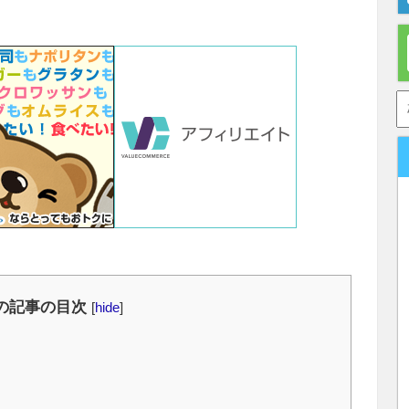
の記事の目次
[
hide
]