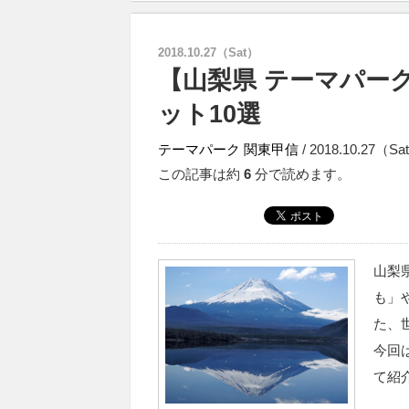
2018.10.27（Sat）
【山梨県 テーマパー
ット10選
テーマパーク
関東甲信
/ 2018.10.27（S
この記事は約
6
分で読めます。
山梨
も」
た、
今回
て紹