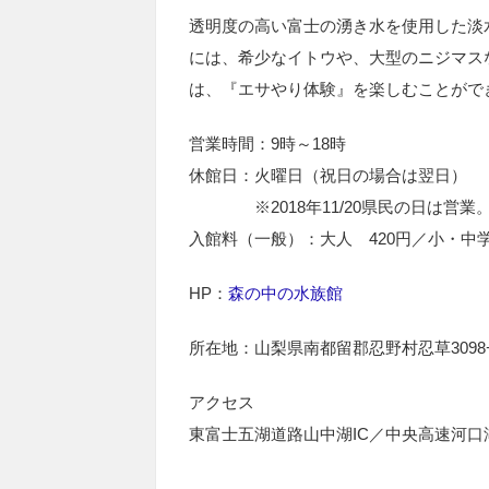
透明度の高い富士の湧き水を使用した淡
には、希少なイトウや、大型のニジマスな
は、『エサやり体験』を楽しむことがで
営業時間：9時～18時
休館日：火曜日（祝日の場合は翌日）
※2018年11/20県民の日は営業
入館料（一般）：大人 420円／小・中学
HP：
森の中の水族館
所在地：山梨県南都留郡忍野村忍草3098
アクセス
東富士五湖道路山中湖IC／中央高速河口湖