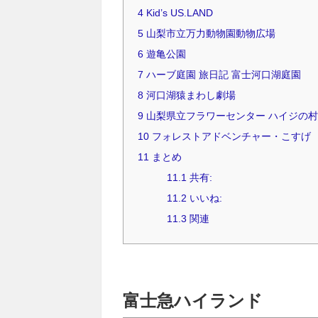
4
Kid’s US.LAND
5
山梨市立万力動物園動物広場
6
遊亀公園
7
ハーブ庭園 旅日記 富士河口湖庭園
8
河口湖猿まわし劇場
9
山梨県立フラワーセンター ハイジの村
10
フォレストアドベンチャー・こすげ
11
まとめ
11.1
共有:
11.2
いいね:
11.3
関連
富士急ハイランド