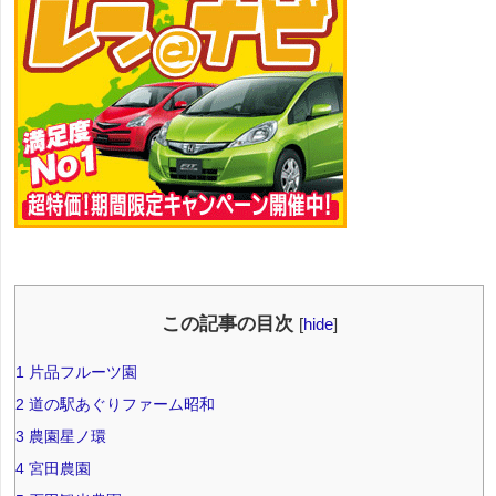
この記事の目次
[
hide
]
1
片品フルーツ園
2
道の駅あぐりファーム昭和
3
農園星ノ環
4
宮田農園