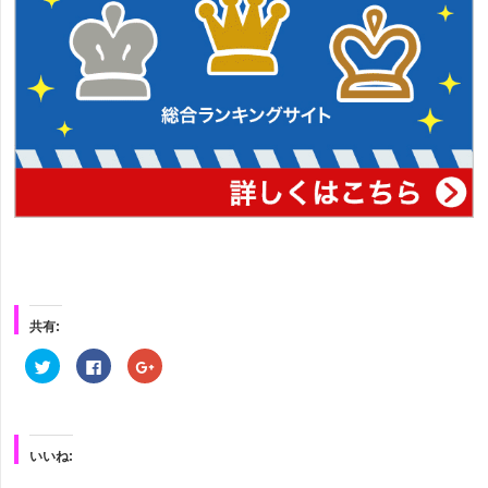
共有:
ク
Facebook
ク
リ
で
リ
ッ
共
ッ
ク
有
ク
し
す
し
て
る
て
Twitter
に
Google+
で
は
で
いいね:
共
ク
共
有
リ
有