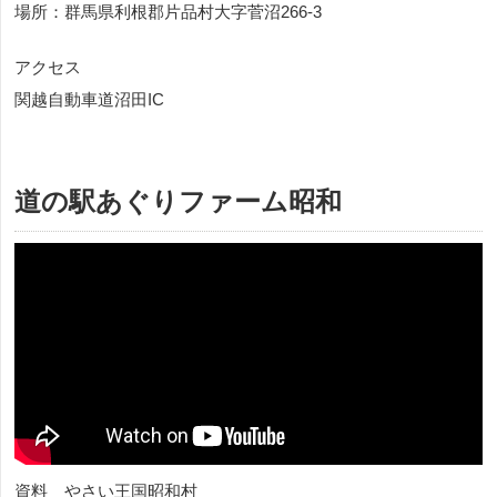
場所：群馬県利根郡片品村大字菅沼266-3
アクセス
関越自動車道沼田IC
道の駅あぐりファーム昭和
資料 やさい王国昭和村