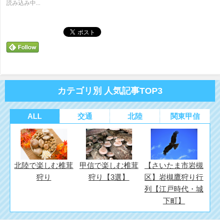
(新
ッ
(新
読み込み中...
し
ク
し
い
し
い
ウ
て
ウ
ィ
く
ィ
ン
だ
ン
ド
さ
ド
ウ
い
ウ
で
(新
で
開
し
開
き
い
き
ま
ウ
ま
す)
ィ
す)
ン
ド
カテゴリ別 人気記事TOP3
ウ
で
開
き
ま
ALL
交通
北陸
関東甲信
す)
北陸で楽しむ椎茸
甲信で楽しむ椎茸
【さいたま市岩槻
狩り
狩り【3選】
区】岩槻鷹狩り行
列【江戸時代・城
下町】