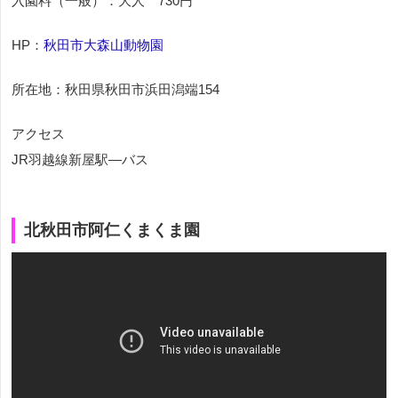
入園料（一般）：大人 730円
HP：
秋田市大森山動物園
所在地：秋田県秋田市浜田潟端154
アクセス
JR羽越線新屋駅―バス
北秋田市阿仁くまくま園