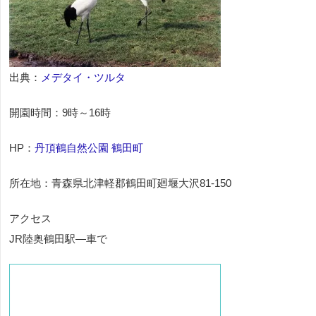
出典：
メデタイ・ツルタ
開園時間：9時～16時
HP：
丹頂鶴自然公園 鶴田町
所在地：青森県北津軽郡鶴田町廻堰大沢81-150
アクセス
JR陸奥鶴田駅―車で