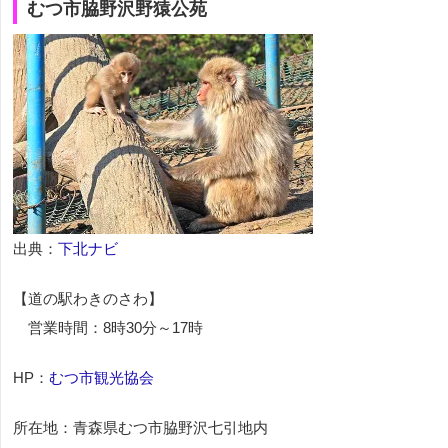
むつ市脇野沢野猿公苑
出典：
下北ナビ
【道の駅わきのさわ】
営業時間：8時30分～17時
HP：
むつ市観光協会
所在地：青森県むつ市脇野沢七引地内