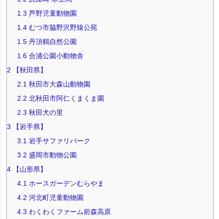
1.3
芦野児童動物園
1.4
むつ市脇野沢野猿公苑
1.5
丹頂鶴自然公園
1.6
合浦公園小動物舎
2
【秋田県】
2.1
秋田市大森山動物園
2.2
北秋田市阿仁くまくま園
2.3
秋田犬の里
3
【岩手県】
3.1
岩手サファリパーク
3.2
盛岡市動物公園
4
【山形県】
4.1
ホースガーデンむらやま
4.2
河北町児童動物園
4.3
わくわくファーム前森高原