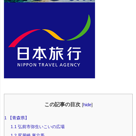
この記事の目次
[
hide
]
1
【青森県】
1.1
弘前市弥生いこいの広場
1.2
尻屋崎 寒立馬