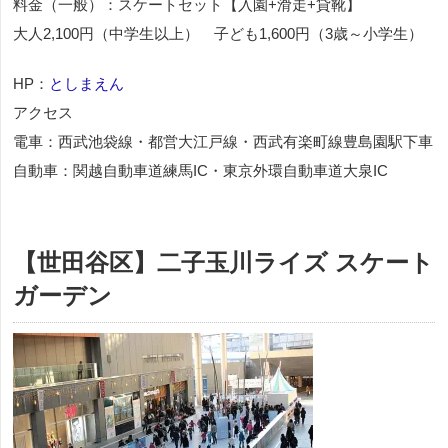
料金（一般）：スケートセット【入園+滑走+貸靴】
大人2,100円（中学生以上） 子ども1,600円（3歳～小学生）
HP：
としまえん
アクセス
電車：西武池袋線・都営大江戸線・西武有楽町線豊島園駅下車
自動車：関越自動車道練馬IC・東京外環自動車道大泉IC
【世田谷区】二子玉川ライズ スケート
ガーデン