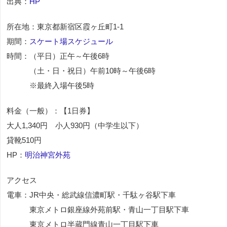
出典：
HP
所在地：東京都新宿区霞ヶ丘町1-1
期間：
スケート場スケジュール
時間：（平日）正午～午後6時
（土・日・祝日）午前10時～午後6時
※最終入場午後5時
料金（一般）：【1日券】
大人1,340円 小人930円（中学生以下）
貸靴510円
HP：
明治神宮外苑
アクセス
電車：JR中央・総武線信濃町駅・千駄ヶ谷駅下車
東京メトロ銀座線外苑前駅・青山一丁目駅下車
東京メトロ半蔵門線青山一丁目駅下車