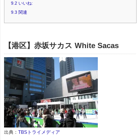
9.2
いいね:
9.3
関連
【港区】赤坂サカス White Sacas
出典：
TBSトライメディア