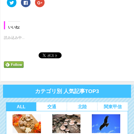
ク
Facebook
ク
リ
で
リ
ッ
共
ッ
ク
有
ク
し
す
し
て
る
て
Twitter
に
Google+
で
は
で
いいね:
共
ク
共
有
リ
有
(新
ッ
(新
読み込み中...
し
ク
し
い
し
い
ウ
て
ウ
ィ
く
ィ
ン
だ
ン
ド
さ
ド
ウ
い
ウ
で
(新
で
開
し
開
き
い
き
ま
ウ
ま
す)
ィ
す)
ン
ド
カテゴリ別 人気記事TOP3
ウ
で
開
き
ま
ALL
交通
北陸
関東甲信
す)