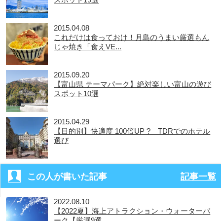
2015.04.08
これだけは食っておけ！月島のうまい厳選もん
じゃ焼き「食えVE...
2015.09.20
【富山県 テーマパーク】絶対楽しい富山の遊び
スポット10選
2015.04.29
【目的別】快適度 100倍UP ? TDRでのホテル
選び
この人が書いた記事
記事一覧
2022.08.10
【2022夏】海上アトラクション・ウォーターパ
ーク【厳選9選...