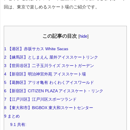
回は、東京で楽しめるスケート場のご紹介です。
この記事の目次
[
hide
]
1
【港区】赤坂サカス White Sacas
2
【練馬区】としまえん 屋外アイススケートリンク
3
【世田谷区】二子玉川ライズ スケートガーデン
4
【新宿区】明治神宮外苑 アイススケート場
5
【葛飾区】アリオ亀有 わくわくアイスワールド
6
【新宿区】CITIZEN PLAZA アイススケート・リンク
7
【江戸川区】江戸川区スポーツランド
8
【東大和市】BIGBOX 東大和スケートセンター
9
まとめ
9.1
共有: