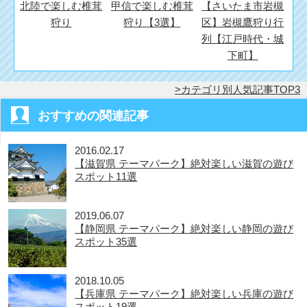
北陸で楽しむ椎茸
甲信で楽しむ椎茸
【さいたま市岩槻
狩り
狩り【3選】
区】岩槻鷹狩り行
列【江戸時代・城
下町】
カテゴリ別人気記事TOP3
おすすめの関連記事
2016.02.17
【滋賀県 テーマパーク】絶対楽しい滋賀の遊び
スポット11選
2019.06.07
【静岡県 テーマパーク】絶対楽しい静岡の遊び
スポット35選
2018.10.05
【兵庫県 テーマパーク】絶対楽しい兵庫の遊び
スポット19選